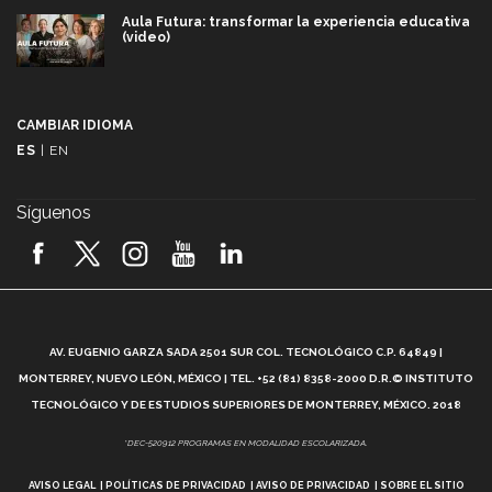
Aula Futura: transformar la experiencia educativa
(video)
Más que un festival cultural: así es la magia de
VIBRART 2026 (video)
CAMBIAR IDIOMA
ES
|
EN
Javier Guzmán: investigación con impacto social
(video)
Síguenos
¡México, en el top del mundial de robótica FIRST
2026! (video)
Vida Tec: Pasión, disciplina y básquetbol, con Gael
Adame (video)
A
AV. EUGENIO GARZA SADA 2501 SUR COL. TECNOLÓGICO C.P. 64849 |
L
¿Cómo es el Modelo Educativo Tec? (video)
MONTERREY, NUEVO LEÓN, MÉXICO | TEL. +52 (81) 8358-2000 D.R.© INSTITUTO
TECNOLÓGICO Y DE ESTUDIOS SUPERIORES DE MONTERREY, MÉXICO. 2018
Vida Tec: Feminismo e Inteligencia Artificial, Paola
*DEC-520912 PROGRAMAS EN MODALIDAD ESCOLARIZADA.
Ricaurte (video)
AVISO LEGAL
POLÍTICAS DE PRIVACIDAD
AVISO DE PRIVACIDAD
SOBRE EL SITIO