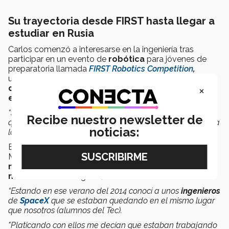
Su trayectoria desde FIRST hasta llegar a
estudiar en Rusia
Carlos comenzó a interesarse en la ingeniería tras
participar en un evento de
robótica
para jóvenes de
preparatoria llamada
FIRST Robotics Competition
,
un
torneo de robótica
conceptualizado como un
×
deporte
aspiracional para interesar a
niños y jóvenes
en la ciencia.
“Si un niño me preguntara cómo seguir mis pasos le diría
Recibe nuestro newsletter de
que hay que aprender bastante del fracaso. No rendirse a
noticias:
la primera. Es posible hacer cosas grandes
”.
Esta experiencia lo llevó a elegir estudiar Ingeniería en
Mecatrónica, la cual combinó con su pasión por la
música
que lo llevó a cursar un verano de
producción
musical
en Los Ángeles, California.
“Estando en ese verano del 2014 conocí a unos
ingenieros
de
SpaceX
que se estaban quedando en el mismo lugar
que nosotros (alumnos del Tec).
"
Platicando con ellos me decían que estaban trabajando