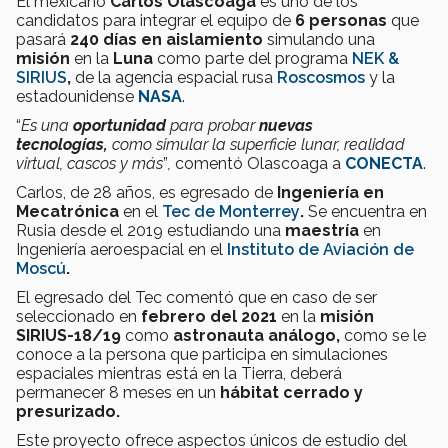
El mexicano
Carlos Olascoaga
es uno de los
candidatos para integrar el equipo de
6 personas
que
pasará
240 días en aislamiento
simulando una
misión
en la
Luna
como parte del programa
NEK &
SIRIUS
,
de la agencia espacial rusa
Roscosmos
y la
estadounidense
NASA
.
“
Es una
oportunidad
para probar
nuevas
tecnologías,
como simular la superficie lunar, realidad
virtual, cascos y más
”
,
comentó Olascoaga a
CONECTA
.
Carlos, de 28 años, es egresado de
Ingeniería en
Mecatrónica
en el
Tec de Monterrey
.
Se encuentra en
Rusia desde el 2019 estudiando una
maestría
en
Ingeniería aeroespacial en el
Instituto de Aviación de
Moscú
.
El egresado del Tec comentó que en caso de ser
seleccionado en
febrero del 2021
en la
misión
SIRIUS-18/19
como
astronauta análogo,
como se le
conoce a la persona que participa en simulaciones
espaciales mientras está en la Tierra,
deberá
permanecer 8 meses en un
hábitat cerrado y
presurizado.
Este proyecto ofrece aspectos únicos de estudio del