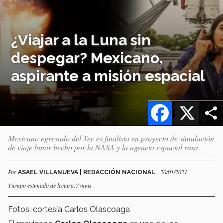
¿Viajar a la Luna sin
despegar? Mexicano,
aspirante a misión espacial
Facebook
X
Mexicano egresado del Tec es finalista en proyecto de simulación
de viaje lunar hecho por la NASA y la agencia espacial rusa
Por
- 20/01/2021
ASAEL VILLANUEVA | REDACCIÓN NACIONAL
Tiempo estimado de lectura:7 mins
Fotos: cortesía Carlos Olascoaga