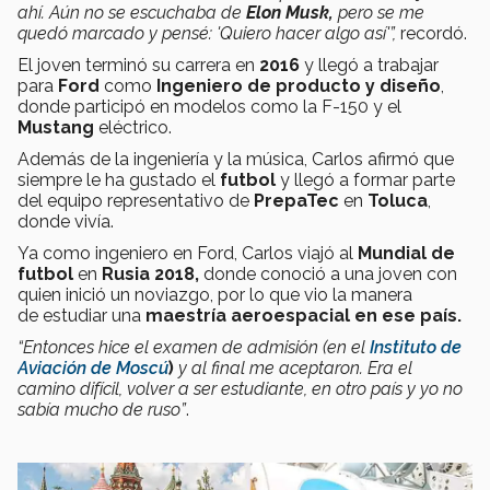
ahí. Aún no se escuchaba de
Elon Musk,
pero se me
quedó marcado y pensé: 'Quiero hacer algo así'”,
recordó.
El joven terminó su carrera en
2016
y llegó a trabajar
para
Ford
como
Ingeniero de producto y diseño
,
donde participó en modelos como la F-150 y el
Mustang
eléctrico.
Además de la ingeniería y la música, Carlos afirmó que
siempre le ha gustado el
futbol
y llegó a formar parte
del equipo representativo de
PrepaTec
en
Toluca
,
donde vivía.
Ya como ingeniero en Ford, Carlos viajó al
Mundial de
futbol
en
Rusia 2018,
donde conoció a una joven con
quien inició un noviazgo, por lo que vio la manera
de estudiar una
maestría
aeroespacial en ese país.
“Entonces hice el examen de admisión (en el
Instituto de
Aviación de Moscú
)
y al final me aceptaron. Era el
camino difícil, volver a ser estudiante, en otro país y yo no
sabía mucho de ruso”
.