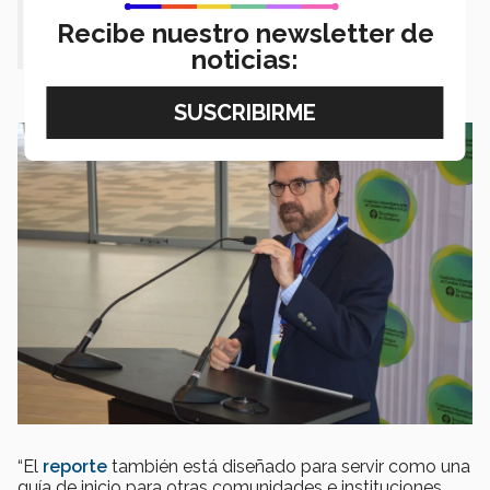
"servir como una guía de inicio para
Recibe nuestro newsletter de
otras comunidades"
noticias:
“El
reporte
también está diseñado para servir como una
guía de inicio para otras comunidades e instituciones