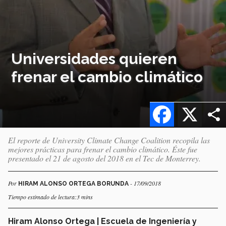
Universidades quieren
frenar el cambio climático
Facebook
X
El reporte de University Climate Change Coalition recopila las
mejores prácticas para frenar el cambio climático. Éste fue
presentado el 21 de agosto del 2018 en el Tec de Monterrey.
Por
- 17/09/2018
HIRAM ALONSO ORTEGA BORUNDA
Tiempo estimado de lectura:3 mins
Hiram Alonso Ortega | Escuela de Ingeniería y