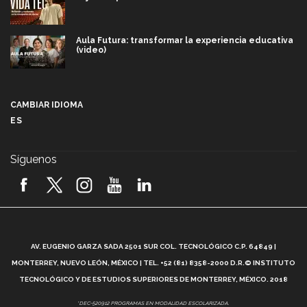
Aula Futura: transformar la experiencia educativa
(video)
Más que un festival cultural: así es la magia de
VIBRART 2026 (video)
CAMBIAR IDIOMA
ES
Javier Guzmán: investigación con impacto social
(video)
Síguenos
¡México, en el top del mundial de robótica FIRST
2026! (video)
Vida Tec: Pasión, disciplina y básquetbol, con Gael
Adame (video)
A
AV. EUGENIO GARZA SADA 2501 SUR COL. TECNOLÓGICO C.P. 64849 |
L
¿Cómo es el Modelo Educativo Tec? (video)
MONTERREY, NUEVO LEÓN, MÉXICO | TEL. +52 (81) 8358-2000 D.R.© INSTITUTO
TECNOLÓGICO Y DE ESTUDIOS SUPERIORES DE MONTERREY, MÉXICO. 2018
Vida Tec: Feminismo e Inteligencia Artificial, Paola
*DEC-520912 PROGRAMAS EN MODALIDAD ESCOLARIZADA.