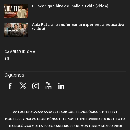
El joven que hizo del baile su vida (video)
Aula Futura: transformar la experiencia educativa
(video)
Más que un festival cultural: así es la magia de
VIBRART 2026 (video)
CAMBIAR IDIOMA
ES
Javier Guzmán: investigación con impacto social
(video)
Síguenos
¡México, en el top del mundial de robótica FIRST
2026! (video)
Vida Tec: Pasión, disciplina y básquetbol, con Gael
Adame (video)
A
AV. EUGENIO GARZA SADA 2501 SUR COL. TECNOLÓGICO C.P. 64849 |
L
¿Cómo es el Modelo Educativo Tec? (video)
MONTERREY, NUEVO LEÓN, MÉXICO | TEL. +52 (81) 8358-2000 D.R.© INSTITUTO
TECNOLÓGICO Y DE ESTUDIOS SUPERIORES DE MONTERREY, MÉXICO. 2018