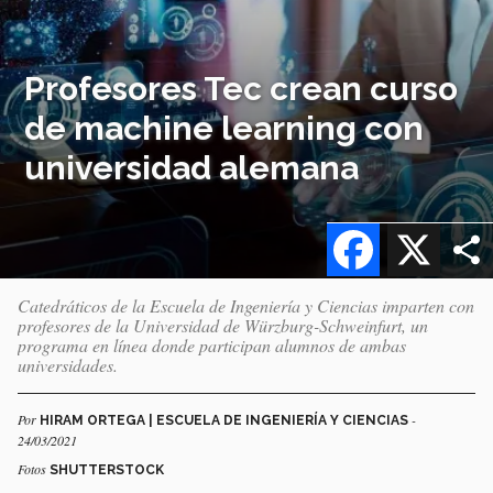
Profesores Tec crean curso
de machine learning con
universidad alemana
Facebook
X
Catedráticos de la Escuela de Ingeniería y Ciencias imparten con
profesores de la Universidad de Würzburg-Schweinfurt, un
programa en línea donde participan alumnos de ambas
universidades.
Por
-
HIRAM ORTEGA | ESCUELA DE INGENIERÍA Y CIENCIAS
24/03/2021
Fotos
SHUTTERSTOCK