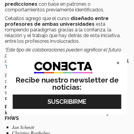
predicciones
con base en patrones o
comportamientos previamente identificados.
Ceballos agregó que el curso
diseñado entre
profesores de ambas universidades
está
rompiendo paradigmas gracias a la confianza, la
relación y el trabajo que hay detrás de esta iniciativa,
entre los profesores involucrados.
“Este tipo de colaboraciones pueden significar el futuro
para la internacionalización del Tec. Es una iniciativa que
×
debemos seguir trabajando”,
apuntó
el catedrático del
Tecnológico de Monterrey
.
En este contexto, los profesores prevén que dicha
Recibe nuestro newsletter de
colaboración
pudiera ser una experiencia
noticias:
recurrente y replicada en otros cursos
, de tal
suerte que funja como un
detonante del trabajo
científico
colaborativo entre universidades.
Profesores involucrados en el diseño e
impartición del curso de machine learning Tec-
FHWS
Jan Schmitt
Christine Barthelme