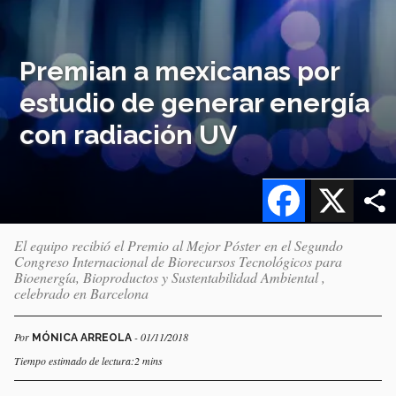
Premian a mexicanas por
estudio de generar energía
con radiación UV
Facebook
X
El equipo recibió el Premio al Mejor Póster en el Segundo
Congreso Internacional de Biorecursos Tecnológicos para
Bioenergía, Bioproductos y Sustentabilidad Ambiental ,
celebrado en Barcelona
Por
- 01/11/2018
MÓNICA ARREOLA
Tiempo estimado de lectura:2 mins