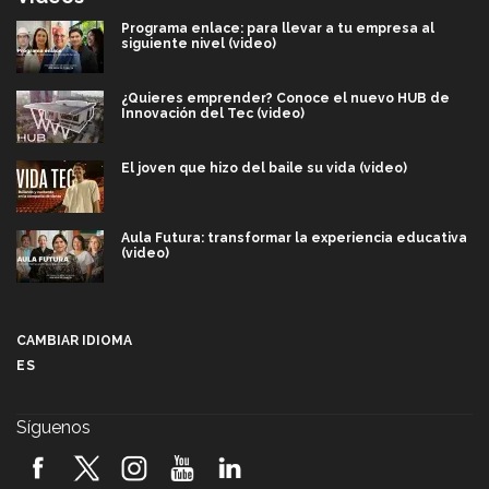
Programa enlace: para llevar a tu empresa al
siguiente nivel (video)
¿Quieres emprender? Conoce el nuevo HUB de
Innovación del Tec (video)
El joven que hizo del baile su vida (video)
Aula Futura: transformar la experiencia educativa
(video)
Más que un festival cultural: así es la magia de
VIBRART 2026 (video)
CAMBIAR IDIOMA
ES
Javier Guzmán: investigación con impacto social
(video)
Síguenos
¡México, en el top del mundial de robótica FIRST
2026! (video)