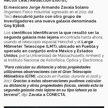
Héctor Leal | Redacción EXATEC
El mexicano Jorge Armando Zavala Solano
(Ingeniero Físico Industrial, egresado en el 2011 del
Tec)
descubrió junto con otro grupo de
investigadores una nueva galaxia denominada
G09 83808.
Los
científicos identificaron la que resultó ser la
segunda galaxia más lejana
encontrada hasta ahora,
usando el telescopio espacial Herschel y el
Large
Milimeter Telescope (LMT), ubicado en Puebla y
operado en conjunto entre México y Estados
Unidos
, por la Universidad de Massachusetts Amherst y
el Instituto Nacional de Astrofísica, Óptica y Electrónica.
"Para calcular su distancia y otras propiedades
utilizamos observaciones con el Gran Telescopio
Milimétrico (GTM),
ubicado en Puebla, durante el 2016 y
2017.
Gracias a estas observaciones pudimos calcular
su distancia y otras propiedades físicas, siendo esta la
segunda galaxia más lejana en su tipo (ahora ya la
tercera)”,
dijo
Zavala a CONECTA.