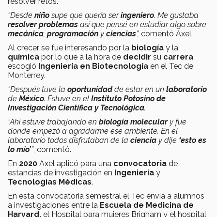
resolver retos.
“Desde
niño
supe que quería ser
ingeniero
. Me gustaba
resolver problemas
así que pensé en estudiar algo sobre
mecánica
,
programación
y
ciencias
”,
comentó Axel.
Al crecer se fue interesando por la
biología
y la
química
por lo que a la hora de
decidir
su
carrera
escogió
Ingeniería en Biotecnología
en el Tec de
Monterrey.
“Después tuve la
oportunidad
de estar en un
laboratorio
de
México
. Estuve en el
Instituto Potosino de
Investigación Científica y Tecnológica
.
“Ahí estuve trabajando en
biología molecular
y fue
donde empezó a agradarme ese ambiente. En el
laboratorio todos disfrutaban de la
ciencia
y dije
‘esto es
lo mío’
”
, comentó.
En
2020
Axel aplicó para una
convocatoria
de
estancias de investigación en
Ingeniería
y
Tecnologías Médicas
.
En esta convocatoria semestral el Tec envía a alumnos
a investigaciones entre la
Escuela de Medicina de
Harvard,
el Hospital para mujeres Brigham y el hospital