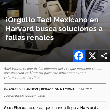
¡Orgullo Tec! Mexicano en
Harvard busca soluciones a
fallas renales
Facebook
X
Axel Flores es uno de los alumnos del Tec que participa en una
investigación en Harvard para encontrar una cura a
enfermedades del riñón
Por
- 26/11/2020
ASAEL VILLANUEVA | REDACCIÓN NACIONAL
Tiempo estimado de lectura:5 mins
Axel Flores
recuerda que cuando llegó a
Harvard
a