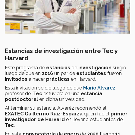
Estancias de investigación entre Tec y
Harvard
Este programa de
estancias
de
investigación
surgió
luego de que en
2016
un par de
estudiantes
fueron
invitados
a hacer
prácticas
en Harvard.
Esta invitación se dio luego de que
Mario Álvarez
,
profesor del
Tec
estuviera en una
estancia
postdoctoral
en dicha universidad.
Al terminar su estancia, Álvaréz recomendó al
EXATEC
Guillermo Ruiz-Esparza
quien fue el
primer
investigador de Harvard
en llevar a estudiantes del
Tec
.
En esta
convocatoria
de
enero
de
2020
fueron
11