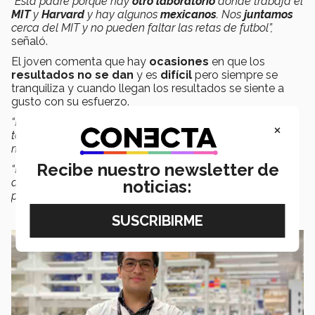
“Está padre porque hay
otro laboratorio
donde trabaja el
MIT
y
Harvard
y hay algunos
mexicanos
. Nos
juntamos
cerca del MIT y no pueden faltar las retas de futbol”,
señaló.
El joven comenta que hay
ocasiones
en que los
resultados no se dan
y es
difícil
pero siempre se
tranquiliza y cuando llegan los resultados se siente a
gusto con su esfuerzo.
“Los
alumnos
del
Tec
deberíamos estar
aprovechando
×
todas estas
oportunidades
. Cuando sales ves que hay
mucho más, no hay límites.
Recibe nuestro newsletter de
“La
ciencia
es una
oportunidad
para mejorar la calidad
de vida de las personas. Con estas oportunidades
noticias:
podemos aportar mucho más todavía”
, aseguró Axel.