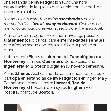
una estancia de
investigación
tuvo una hora
capacitación de la que solo entendió con claridad los
primeros minutos.
“Llegas bien puesto, te quedas
asombrado
y en ese
momento dices
“wow”, estoy en Harvard
. Creo que no
me ha caído todavía el veinte”,
recordó entre risas Axel.
A un año de su llegada Axel ahora investiga posibles
tratamientos
o
curas
para
enfermedades renales
que afectan según comenta al 10% de la población
mundial.
Actualmente Flores es
alumno
del
Tecnológico de
Monterrey
campus
Querétaro
donde cursa una
Ingeniería
en
Biotecnología
en su noveno semestre.
A sus
22 años
Axel es uno de los alumnos del Tec que
participa en
estancias
de
investigación
en Ingeniería y
Tecnologías Médicas entre
Harvard
,
Tec de
Monterrey
, el hospital de mujeres
Brigham
y el
hospital infantil de
Boston
.