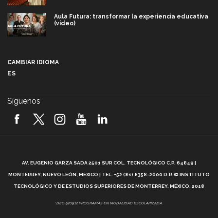
Aula Futura: transformar la experiencia educativa
(video)
Más que un festival cultural: así es la magia de
VIBRART 2026 (video)
CAMBIAR IDIOMA
ES
Javier Guzmán: investigación con impacto social
(video)
Síguenos
¡México, en el top del mundial de robótica FIRST
2026! (video)
Vida Tec: Pasión, disciplina y básquetbol, con Gael
Adame (video)
A
AV. EUGENIO GARZA SADA 2501 SUR COL. TECNOLÓGICO C.P. 64849 |
L
¿Cómo es el Modelo Educativo Tec? (video)
MONTERREY, NUEVO LEÓN, MÉXICO | TEL. +52 (81) 8358-2000 D.R.© INSTITUTO
TECNOLÓGICO Y DE ESTUDIOS SUPERIORES DE MONTERREY, MÉXICO. 2018
Vida Tec: Feminismo e Inteligencia Artificial, Paola
*DEC-520912 PROGRAMAS EN MODALIDAD ESCOLARIZADA.
Ricaurte (video)