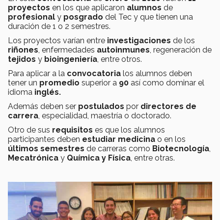
proyectos
en los que aplicaron
alumnos
de
profesional
y
posgrado
del Tec y que tienen una
duración de 1 o 2 semestres.
Los proyectos varían entre
investigaciones
de los
riñones
, enfermedades
autoinmunes
, regeneración de
tejidos
y
bioingeniería
, entre otros.
Para aplicar a la
convocatoria
los alumnos deben
tener un
promedio
superior a
90
así como dominar el
idioma
inglés.
Además deben ser
postulados
por
directores de
carrera
, especialidad, maestría o doctorado.
Otro de sus
requisitos
es que los alumnos
participantes deben
estudiar medicina
o en los
últimos semestres
de carreras como
Biotecnología
,
Mecatrónica
y
Química y Física
, entre otras.