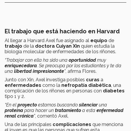
El trabajo que está haciendo en Harvard
Al llegar a Harvard Axel fue asignado al
equipo
de
trabajo
de la
doctora Cuiyan Xin
quien estudia la
biología molecular de enfermedades de los riñones.
“Trabajar con ella ha sido una
oportunidad
muy
enriquecedora
. Se preocupa por los estudiantes y te da
una
libertad impresionante
”
, afirma Flores.
Junto con Xin, Axel investiga posibles
curas
a
enfermedades
como la
nefropatía diabética
, una
complicación de los riñones en personas con
diabetes
tipo 1 y 2.
“En el
proyecto
estamos buscando
silenciar
una
proteína
para hacer un
tratamiento
a esta
enfermedad
renal crónica
”
, comentó Axel.
Una de las principales
complicaciones
que menciona
el joven es que las personas que sufren esta