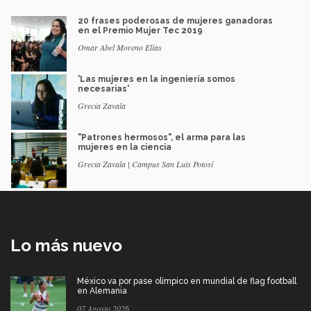
20 frases poderosas de mujeres ganadoras
en el Premio Mujer Tec 2019
Omar Abel Moreno Elías
'Las mujeres en la ingeniería somos
necesarias'
Grecia Zavala
"Patrones hermosos", el arma para las
mujeres en la ciencia
Grecia Zavala | Campus San Luis Potosí
Lo más nuevo
México va por pase olímpico en mundial de flag football
en Alemania
07 Agosto 2026