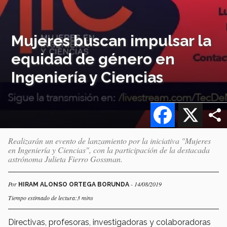
Mujeres buscan impulsar la
equidad de género en
Ingeniería y Ciencias
Facebook
X
Realizarán un evento de lanzamiento por la iniciativa "Mujeres
en Ingeniería y Ciencias", con la participación de la destacada
astrónoma Julieta Fierro Gossman.
Por
- 14/08/2019
HIRAM ALONSO ORTEGA BORUNDA
Tiempo estimado de lectura:3 mins
Directivas, profesoras, investigadoras y colaboradoras