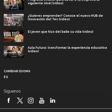
siguiente nivel (video)
¿Quieres emprender? Conoce el nuevo HUB de
Innovación del Tec (video)
El joven que hizo del baile su vida (video)
Aula Futura: transformar la experiencia educativa
(video)
Más que un festival cultural: así es la magia de
VIBRART 2026 (video)
CAMBIAR IDIOMA
ES
Javier Guzmán: investigación con impacto social
(video)
Síguenos
¡México, en el top del mundial de robótica FIRST
2026! (video)
Vida Tec: Pasión, disciplina y básquetbol, con Gael