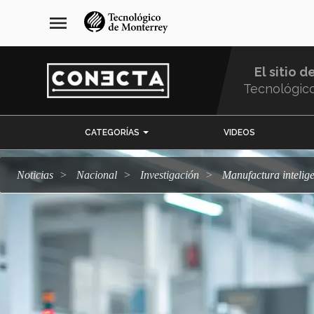
Pasar
navegación
menu
al
principal
contenido
principal
El sitio d
Tecnológic
Menu
CATEGORÍAS
VIDEOS
Comunidad
Noticias
Nacional
Investigación
Manufactura intelig