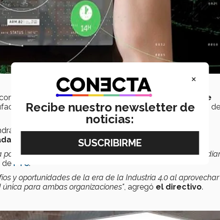
×
 con
ThingWorx IIoT
para
monitorear y analizar datos de
Recibe nuestro newsletter de
factura inteligente del campus Ciudad de México a través de
noticias:
endrán acceso a
Vufora Studio
para
desarrollar y aplicar
tada
en ciertas estaciones de trabajo.
poner nuestro software en manos de sus profesores y estudian
s de
PTC
.
íos y oportunidades de la era de la Industria 4.0 al aprovechar
d única para ambas organizaciones"
, agregó
el directivo
.