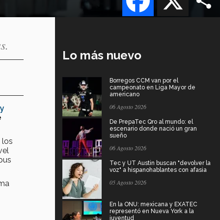
s.
Lo más nuevo
Borregos CCM van por el
campeonato en Liga Mayor de
americano
06 Agosto 2026
 y
e
De PrepaTec Qro al mundo: el
escenario donde nació un gran
sueño
 los
06 Agosto 2026
vel
pus
Tec y UT Austin buscan "devolver la
voz" a hispanohablantes con afasia
05 Agosto 2026
rma
En la ONU: mexicana y EXATEC
representó en Nueva York a la
juventud