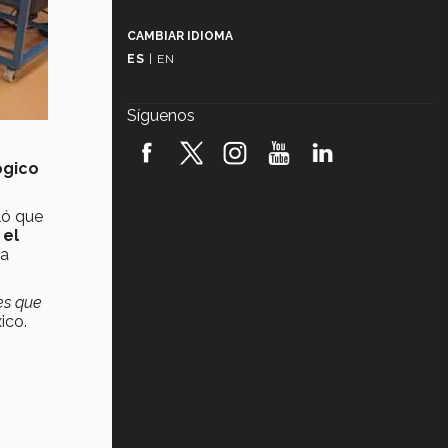
Más que un festival cultural: así es
la magia de VIBRART 2026 (video)
CAMBIAR IDIOMA
ES
|
EN
Javier Guzmán: investigación con
impacto social (video)
Síguenos
¡México, en el top del mundial de
robótica FIRST 2026! (video)
ógico
Vida Tec: Pasión, disciplina y
básquetbol, con Gael Adame
ló que
(video)
 el
la
¿Cómo es el Modelo Educativo
Tec? (video)
es que
ico.
Vida Tec: Feminismo e Inteligencia
Artificial, Paola Ricaurte (video)