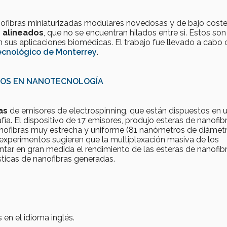
anofibras miniaturizadas modulares novedosas y de bajo coste
s alineados
, que no se encuentran hilados entre si. Estos son
 sus aplicaciones biomédicas. El trabajo fue llevado a cab
ecnológico de Monterrey
.
ULOS EN NANOTECNOLOGÍA
as
de emisores de electrospinning, que están dispuestos en 
ía. El dispositivo de 17 emisores, produjo esteras de nanofib
anofibras muy estrecha y uniforme (81 nanómetros de diámet
experimentos sugieren que la multiplexación masiva de los
tar en gran medida el rendimiento de las esteras de nanofib
dísticas de nanofibras generadas.
en el idioma inglés.