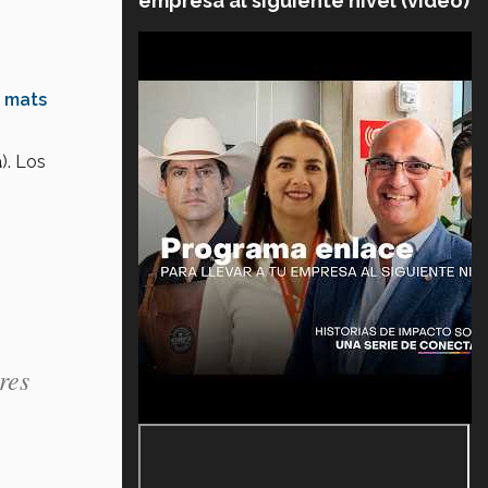
empresa al siguiente nivel (video)
r mats
a
). Los
res