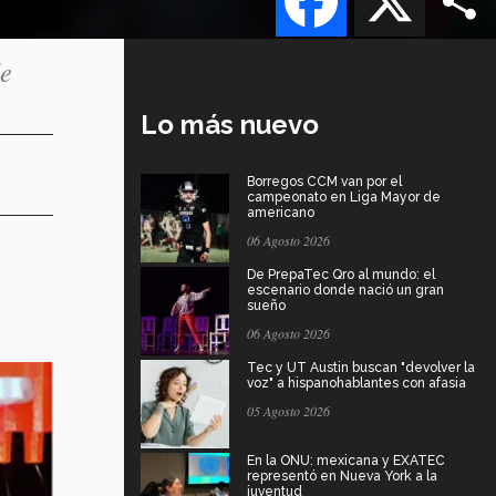
de
Lo más nuevo
Borregos CCM van por el
campeonato en Liga Mayor de
americano
06 Agosto 2026
De PrepaTec Qro al mundo: el
escenario donde nació un gran
sueño
06 Agosto 2026
Tec y UT Austin buscan "devolver la
voz" a hispanohablantes con afasia
05 Agosto 2026
En la ONU: mexicana y EXATEC
representó en Nueva York a la
juventud