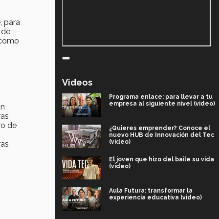
, para
 de
o como
Videos
Programa enlace: para llevar a tu
empresa al siguiente nivel (video)
un
ras
ro de
¿Quieres emprender? Conoce el
nuevo HUB de Innovación del Tec
(video)
ras
El joven que hizo del baile su vida
(video)
Aula Futura: transformar la
experiencia educativa (video)