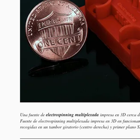
Una fuente de
electrospinning multiplexada
impresa en 3D cerca d
Fuente de electrospinning multiplexada impresa en 3D en funcionami
recogidas en un tambor giratorio (centro derecha) y primer plano S