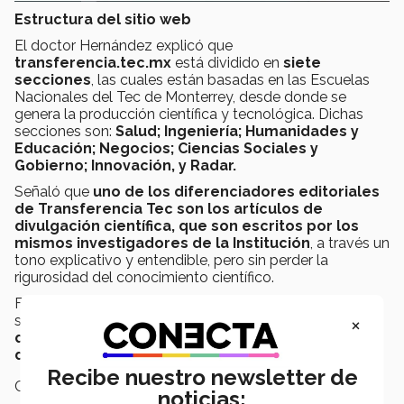
Estructura del sitio web
El doctor Hernández explicó que
transferencia.tec.mx
está dividido en
siete
secciones
, las cuales están basadas en las Escuelas
Nacionales del Tec de Monterrey, desde donde se
genera la producción científica y tecnológica. Dichas
secciones son:
Salud; Ingeniería; Humanidades y
Educación; Negocios; Ciencias Sociales y
Gobierno; Innovación, y Radar.
Señaló que
uno de los diferenciadores editoriales
de Transferencia Tec son los artículos de
divulgación científica, que son escritos por los
mismos investigadores de la Institución
, a través un
tono explicativo y entendible, pero sin perder la
rigurosidad del conocimiento científico.
Finalmente, destacó que una característica técnica del
×
sitio es su
diseño web responsivo, lo que significa
que es adaptable y puede verse en cualquier
dispositivo digital.
Recibe nuestro newsletter de
Campus:
Nacional
noticias: