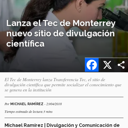
Lanza el Tec de Monterrey
nuevo sitio de divulgación
científica
Facebook
X
El Tec de Monterrey lanza Transferencia Tec, el sitio de
divulgación científica que permite socializar el conocimiento que
se genera en la institución
Por
- 23/04/2018
MICHAEL RAMÍREZ
Tiempo estimado de lectura:3 mins
Michael Ramírez | Divulgación y Comunicación de