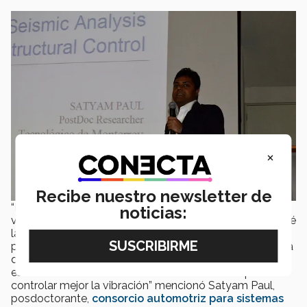
×
Recibe nuestro newsletter de
“Mi investigación durante el doctorado se enfocó en la
noticias:
vibración de los edificios durante los terremotos. Estudié
las fuerzas unidireccionales así como las sísmicas para
poder construir un modelo bidireccional de la estructura
de un edificio. Con este prototipo me di cuenta que una
estructura con fuerzas activas bidireccionales puede
controlar mejor la vibración” mencionó Satyam Paul,
posdoctorante,
consorcio automotriz para sistemas