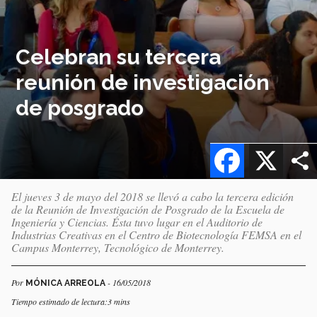
Celebran su tercera
reunión de investigación
de posgrado
Facebook
X
El jueves 3 de mayo del 2018 se llevó a cabo la tercera edición
de la Reunión de Investigación de Posgrado de la Escuela de
Ingeniería y Ciencias. Ésta tuvo lugar en el Auditorio de
Industrias Creativas en el Centro de Biotecnología FEMSA en el
Campus Monterrey, Tecnológico de Monterrey.
Por
- 16/05/2018
MÓNICA ARREOLA
Tiempo estimado de lectura:3 mins