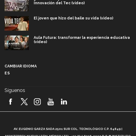
Innovación del Tec (video)
El joven que hizo del baile su vida (video)
Aula Futura: transformar la experiencia educativa
(video)
Más que un festival cultural: así es la magia de
VIBRART 2026 (video)
CAMBIAR IDIOMA
ES
Javier Guzmán: investigación con impacto social
(video)
Síguenos
¡México, en el top del mundial de robótica FIRST
2026! (video)
Vida Tec: Pasión, disciplina y básquetbol, con Gael
Adame (video)
A
AV. EUGENIO GARZA SADA 2501 SUR COL. TECNOLÓGICO C.P. 64849 |
L
¿Cómo es el Modelo Educativo Tec? (video)