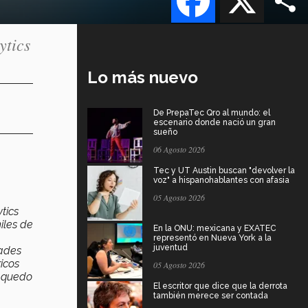
ytics
Lo más nuevo
De PrepaTec Qro al mundo: el
escenario donde nació un gran
sueño
06 Agosto 2026
Tec y UT Austin buscan "devolver la
voz" a hispanohablantes con afasia
05 Agosto 2026
tics
iles de
En la ONU: mexicana y EXATEC
representó en Nueva York a la
juventud
dades
icos
05 Agosto 2026
r quedo
El escritor que dice que la derrota
también merece ser contada