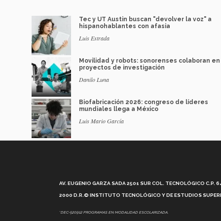
Tec y UT Austin buscan "devolver la voz" a
hispanohablantes con afasia
Luis Estrada
Movilidad y robots: sonorenses colaboran en
proyectos de investigación
Danilo Luna
Biofabricación 2026: congreso de líderes
mundiales llega a México
Luis Mario García
AV. EUGENIO GARZA SADA 2501 SUR COL. TECNOLÓGICO C.P. 648
2000 D.R.© INSTITUTO TECNOLÓGICO Y DE ESTUDIOS SUPERI
*DEC-520912 PROGRAMAS EN MODALIDAD ESCOLARIZADA.