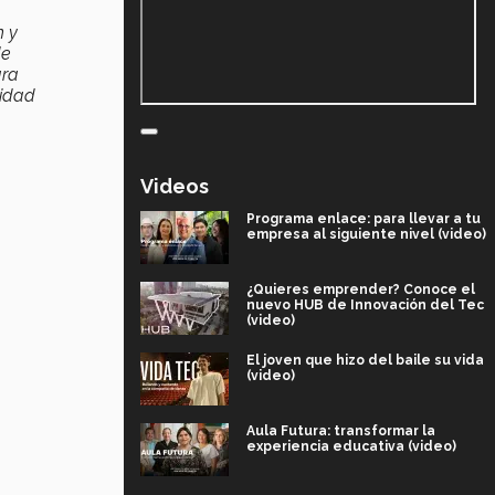
n y
de
ara
lidad
Videos
Programa enlace: para llevar a tu
empresa al siguiente nivel (video)
¿Quieres emprender? Conoce el
nuevo HUB de Innovación del Tec
(video)
El joven que hizo del baile su vida
(video)
Aula Futura: transformar la
experiencia educativa (video)