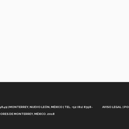
Aviso
Legal
49 | MONTERREY, NUEVO LEÓN, MÉXICO | TEL. +52 (81) 8358-
AVISO LEGAL
PO
ORES DE MONTERREY, MÉXICO. 2018