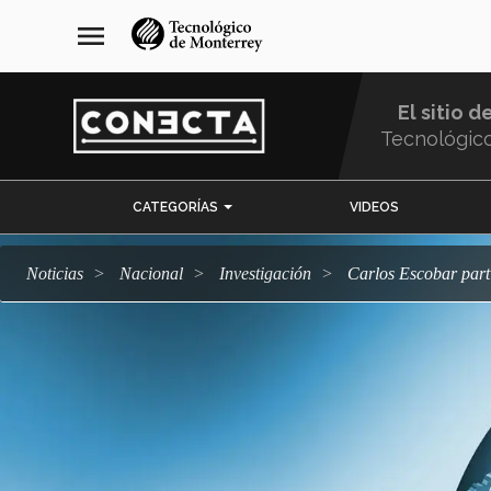
Pasar
navegación
menu
al
principal
contenido
principal
El sitio d
Tecnológic
Menu
CATEGORÍAS
VIDEOS
Comunidad
Noticias
Nacional
Investigación
Carlos Escobar par