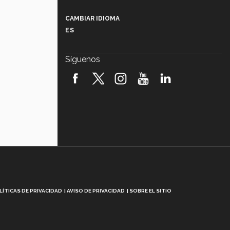
Más que un festival cultural: así es
la magia de VIBRART 2026 (video)
CAMBIAR IDIOMA
ES
Javier Guzmán: investigación con
impacto social (video)
Síguenos
¡México, en el top del mundial de
robótica FIRST 2026! (video)
Vida Tec: Pasión, disciplina y
básquetbol, con Gael Adame
(video)
¿Cómo es el Modelo Educativo
Tec? (video)
Vida Tec: Feminismo e Inteligencia
Artificial, Paola Ricaurte (video)
LÍTICAS DE PRIVACIDAD
AVISO DE PRIVACIDAD
SOBRE EL SITIO