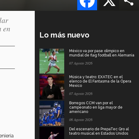
lar
a en
Lo más nuevo
México va por pase olímpico en
mundial de flag football en Alemania
07 Agosto 2026
Música y teatro: EXATEC en el
elenco de El Fantasma de la Ópera
Mexico
07 Agosto 2026
Borregos CCM van por el
campeonato en liga mayor de
americano
06 Agosto 2026
Del escenario de PrepaTec Qro al
teatro musical en Estados Unidos
eniería