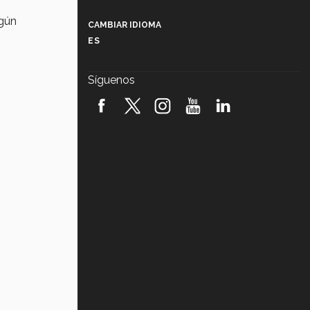
Más que un festival cultural: así es
la magia de VIBRART 2026 (video)
egún
CAMBIAR IDIOMA
ES
Javier Guzmán: investigación con
impacto social (video)
Síguenos
¡México, en el top del mundial de
robótica FIRST 2026! (video)
Vida Tec: Pasión, disciplina y
básquetbol, con Gael Adame
(video)
¿Cómo es el Modelo Educativo
Tec? (video)
Vida Tec: Feminismo e Inteligencia
Artificial, Paola Ricaurte (video)