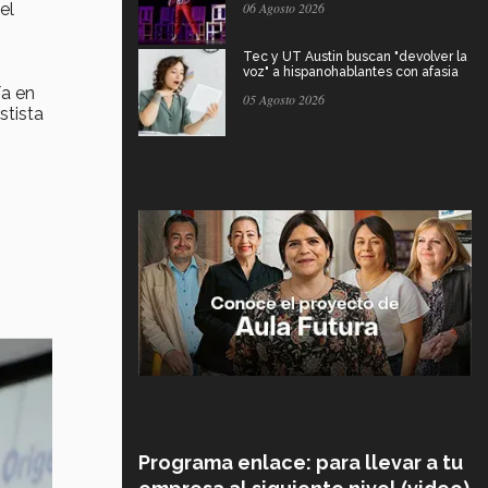
el
06 Agosto 2026
Tec y UT Austin buscan "devolver la
voz" a hispanohablantes con afasia
ía en
05 Agosto 2026
stista
Programa enlace: para llevar a tu