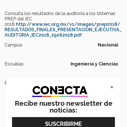
Consulta los resultados de la auditoría a los sistemas
PREP del IEC
2018
http://www.iec.org.mx/v1/images/prep2018/
RESULTADOS_FINALES_PRESENTACION_EJECUTIVA_
AUDITORIA_IEC2018_29062018.pdf
Campus:
Nacional
Escuelas:
Ingeniería y Ciencias
Etiquetas:
Tec.Cyber,
TecCyber,
Tec
×
Cybersecurity Hub,
Hub de
Ciberseguridad,
Elecciones 2018,
Elecciones México 2018,
PREP,
Recibe nuestro newsletter de
Comité Estatal Electoral de Nuevo
noticias:
León,
CEE,
Instituto Electoral de
Coahuila,
IEC