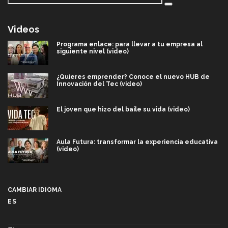
Videos
Programa enlace: para llevar a tu empresa al
siguiente nivel (video)
¿Quieres emprender? Conoce el nuevo HUB de
Innovación del Tec (video)
El joven que hizo del baile su vida (video)
Aula Futura: transformar la experiencia educativa
(video)
Más que un festival cultural: así es la magia de
VIBRART 2026 (video)
CAMBIAR IDIOMA
ES
Javier Guzmán: investigación con impacto social
(video)