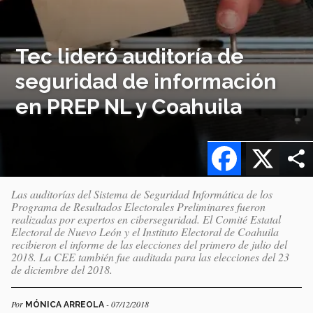
Tec lideró auditoría de
seguridad de información
en PREP NL y Coahuila
Facebook
X
Las auditorías del Sistema de Seguridad Informática de los
Programa de Resultados Electorales Preliminares fueron
realizadas por expertos en ciberseguridad. El Comité Estatal
Electoral de Nuevo León y el Instituto Electoral de Coahuila
recibieron el informe de las elecciones del primero de julio del
2018. La CEE también fue auditada para las elecciones del 23
de diciembre del 2018.
Por
- 07/12/2018
MÓNICA ARREOLA