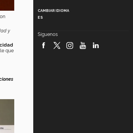
Más que un festival cultural: así es
la magia de VIBRART 2026 (video)
CAMBIAR IDIOMA
con
ES
Javier Guzmán: investigación con
impacto social (video)
dad y
Síguenos
¡México, en el top del mundial de
robótica FIRST 2026! (video)
cidad
ble que
Vida Tec: Pasión, disciplina y
básquetbol, con Gael Adame
(video)
¿Cómo es el Modelo Educativo
ciones
Tec? (video)
Vida Tec: Feminismo e Inteligencia
Artificial, Paola Ricaurte (video)