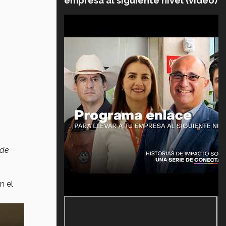
empresa al siguiente nivel (video)
 de
n el