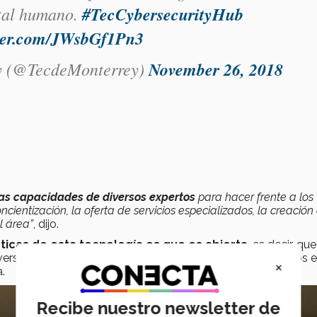
ital humano.
#TecCybersecurityHub
tter.com/JWsbGf1Pn3
y (@TecdeMonterrey)
November 26, 2018
las capacidades de diversos expertos
para hacer frente a los
ncientización, la oferta de servicios especializados, la creación
l área”
, dijo.
sticas de esta tecnología es que es abierta
, es decir, que
ersidades, instituciones, sector privado/público y expertos e
×
.
Recibe nuestro newsletter de