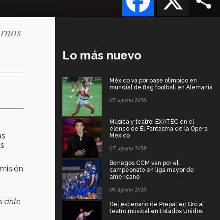
ernos
Lo más nuevo
México va por pase olímpico en
mundial de flag football en Alemania
07 Agosto 2026
Música y teatro: EXATEC en el
elenco de El Fantasma de la Ópera
as
Mexico
os
07 Agosto 2026
Borregos CCM van por el
 misión
campeonato en liga mayor de
americano
06 Agosto 2026
s ante
Del escenario de PrepaTec Qro al
teatro musical en Estados Unidos