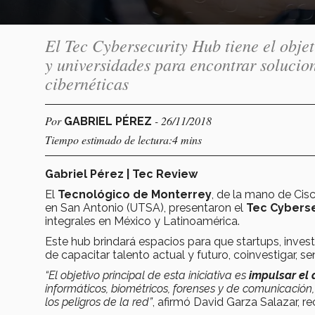
El Tec Cybersecurity Hub tiene el obje
y universidades para encontrar solucio
cibernéticas
Por
- 26/11/2018
GABRIEL PÉREZ
Tiempo estimado de lectura:4 mins
Gabriel Pérez | Tec Review
El
Tecnológico de Monterrey
, de la mano de Cisc
en San Antonio (UTSA), presentaron el
Tec Cyberse
integrales en México y Latinoamérica.
Este hub brindará espacios para que startups, inves
de capacitar talento actual y futuro, coinvestigar, s
“El objetivo principal de esta iniciativa es
impulsar el 
informáticos, biométricos, forenses y de comunicación
los peligros de la red”
, afirmó David Garza Salazar, r