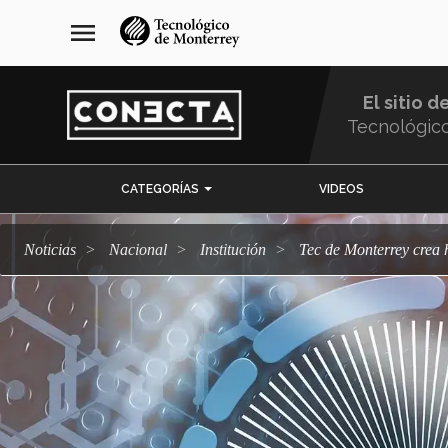
Pasar
navegación
menu
al
principal
contenido
principal
El sitio d
Tecnológic
Menu
CATEGORÍAS
VIDEOS
Comunidad
Noticias
Nacional
Institución
Tec de Monterrey crea