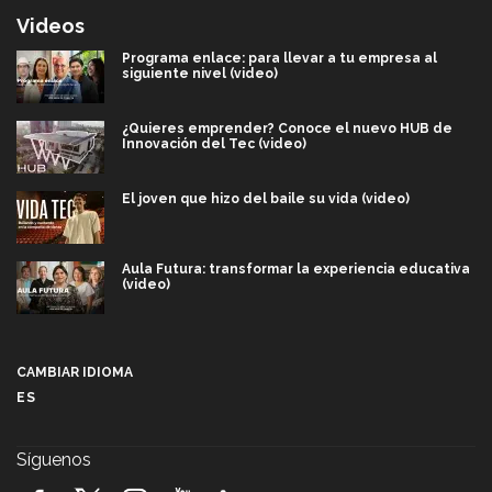
Videos
Programa enlace: para llevar a tu empresa al
siguiente nivel (video)
¿Quieres emprender? Conoce el nuevo HUB de
Innovación del Tec (video)
El joven que hizo del baile su vida (video)
Aula Futura: transformar la experiencia educativa
(video)
Más que un festival cultural: así es la magia de
VIBRART 2026 (video)
CAMBIAR IDIOMA
ES
Javier Guzmán: investigación con impacto social
(video)
Síguenos
¡México, en el top del mundial de robótica FIRST