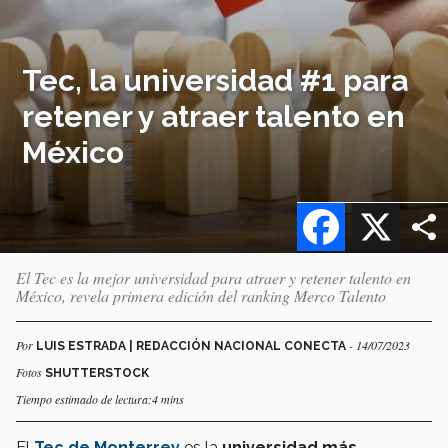
Tec, la universidad #1 para
retener y atraer talento en
México
Facebook
X
El Tec es la mejor universidad para atraer y retener talento en
México, revela primera edición del ranking Merco Talento
Por
- 14/07/2023
LUIS ESTRADA | REDACCIÓN NACIONAL CONECTA
Fotos
SHUTTERSTOCK
Tiempo estimado de lectura:4 mins
El
Tec de Monterrey
es la
universidad más