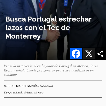
Busca Portugal estrechar
lazos con el Tec de
Monterrey
Facebook
X
Visita la Institución el embajador de Portugal en México, Jorge
Roza, y señala interés por generar proyectos académicos en
conjunto
Por
- 06/02/2018
LUIS MARIO GARCÍA
Tiempo estimado de lectura:3 mins