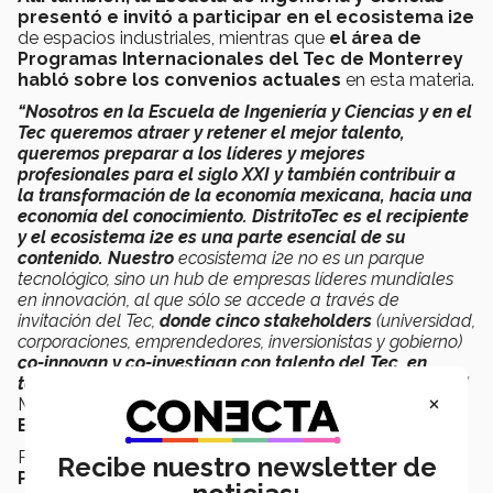
presentó e invitó a participar en el ecosistema i2e
de espacios industriales, mientras que
el área de
Programas Internacionales del Tec de Monterrey
habló sobre los convenios actuales
en esta materia.
“Nosotros en la Escuela de Ingeniería y Ciencias y en el
Tec queremos atraer y retener el mejor talento,
queremos preparar a los líderes y mejores
profesionales para el siglo XXI y también contribuir a
la transformación de la economía mexicana, hacia una
economía del conocimiento. DistritoTec es el recipiente
y el ecosistema i2e es una parte esencial de su
contenido. Nuestro
ecosistema i2e no es un parque
tecnológico, sino un hub de empresas líderes mundiales
en innovación, al que sólo se accede a través de
invitación del Tec,
donde cinco stakeholders
(universidad,
corporaciones, emprendedores, inversionistas y gobierno)
co-innovan y co-investigan con talento del Tec, en
tecnologías y proyectos transformadores del siglo XXI
”
×
Mónica Martínez,
directora de Vinculación
Estratégica de la EIC.
Por su lado,
Patricia Montaño, directora de
Recibe nuestro newsletter de
Prospectiva Internacional y Carlos Villanueva
,