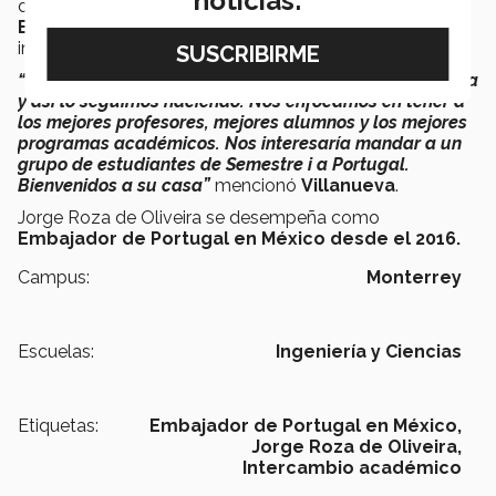
noticias:
director de
Relaciones Internacionales
Estratégicas
ofrecieron la visión del Tec en
internacionalización.
“En el Tec de Monterrey nacimos pegados a la industria
y así lo seguimos haciendo. Nos enfocamos en tener a
los mejores profesores, mejores alumnos y los mejores
programas académicos. Nos interesaría mandar a un
grupo de estudiantes de Semestre i a Portugal.
Bienvenidos a su casa”
mencionó
Villanueva
.
Jorge Roza de Oliveira se desempeña como
Embajador de Portugal en México desde el 2016.
Campus:
Monterrey
Escuelas:
Ingeniería y Ciencias
Etiquetas:
Embajador de Portugal en México,
Jorge Roza de Oliveira,
Intercambio académico