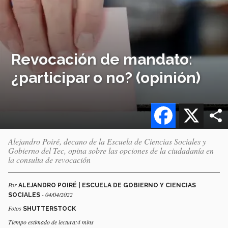
Revocación de mandato:
¿participar o no? (opinión)
Facebook
X
Alejandro Poiré, decano de la Escuela de Ciencias Sociales y
Gobierno del Tec, opina sobre las opciones de la ciudadanía en
la consulta de revocación
Por
ALEJANDRO POIRÉ | ESCUELA DE GOBIERNO Y CIENCIAS
- 04/04/2022
SOCIALES
Fotos
SHUTTERSTOCK
Tiempo estimado de lectura:4 mins