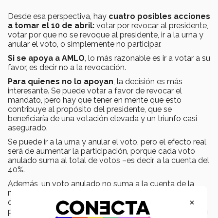
Desde esa perspectiva, hay
cuatro posibles acciones
a tomar el 10 de abril:
votar por revocar al presidente,
votar por que no se revoque al presidente, ir a la urna y
anular el voto, o simplemente no participar.
Si se apoya a AMLO
, lo más razonable es ir a votar a su
favor, es decir no a la revocación.
Para quienes no lo apoyan
, la decisión es más
interesante. Se puede votar a favor de revocar el
mandato, pero hay que tener en mente que esto
contribuye al propósito del presidente, que se
beneficiaría de una votación elevada y un triunfo casi
asegurado.
Se puede ir a la urna y anular el voto, pero el efecto real
será de aumentar la participación, porque cada voto
anulado suma al total de votos –es decir, a la cuenta del
40%.
Además, un voto anulado no suma a la cuenta de la
mayoría absoluta necesaria para la revocación, por lo
×
que si ya se va a emitir un voto y no se apoya al
presidente, tendría más sentido promover la revocación