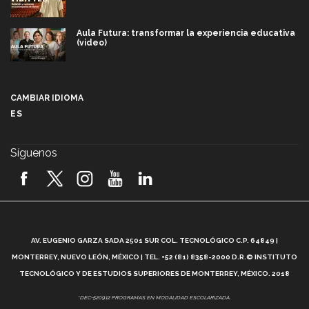
Aula Futura: transformar la experiencia educativa
(video)
Más que un festival cultural: así es la magia de
VIBRART 2026 (video)
CAMBIAR IDIOMA
ES
Javier Guzmán: investigación con impacto social
(video)
Síguenos
¡México, en el top del mundial de robótica FIRST
2026! (video)
Vida Tec: Pasión, disciplina y básquetbol, con Gael
Adame (video)
A
AV. EUGENIO GARZA SADA 2501 SUR COL. TECNOLÓGICO C.P. 64849 |
L
¿Cómo es el Modelo Educativo Tec? (video)
MONTERREY, NUEVO LEÓN, MÉXICO | TEL. +52 (81) 8358-2000 D.R.© INSTITUTO
TECNOLÓGICO Y DE ESTUDIOS SUPERIORES DE MONTERREY, MÉXICO. 2018
Vida Tec: Feminismo e Inteligencia Artificial, Paola
*DEC-520912 PROGRAMAS EN MODALIDAD ESCOLARIZADA.
Ricaurte (video)