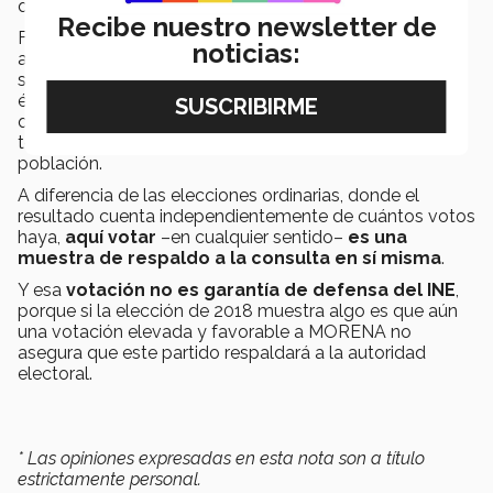
que anular.
Recibe nuestro newsletter de
Finalmente, la opción más razonable para quien no
noticias:
apoya al presidente –en mi opinión– es la de
simplemente no votar, teniendo en mente que han sido
él y su gobierno quienes han impulsado la consulta y
quienes querrán utilizarla como muestra de que siguen
teniendo mayoría en un amplio segmento de la
población.
A diferencia de las elecciones ordinarias, donde el
resultado cuenta independientemente de cuántos votos
haya,
aquí votar
–en cualquier sentido–
es una
muestra de respaldo a la consulta en sí misma
.
Y esa
votación no es garantía de defensa del INE
,
porque si la elección de 2018 muestra algo es que aún
una votación elevada y favorable a MORENA no
asegura que este partido respaldará a la autoridad
electoral.
* Las opiniones expresadas en esta nota son a título
estrictamente personal.