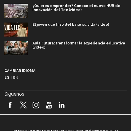
¿Quieres emprender? Conoce el nuevo HUB de
Innovación del Tec (video)
El joven que hizo del baile su vida (video)
Aula Futura: transformar la experiencia educativa
(video)
Más que un festival cultural: así es la magia de
VIBRART 2026 (video)
CAMBIAR IDIOMA
ES
|
EN
Javier Guzmán: investigación con impacto social
(video)
Síguenos
¡México, en el top del mundial de robótica FIRST
2026! (video)
Vida Tec: Pasión, disciplina y básquetbol, con Gael
Adame (video)
A