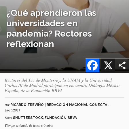
¿Qué aprendieron las
universidades en
pandemia? Rectores
reflexionan
Facebook
X
Rectores del Tec de Monterrey, la UNAM y la Universidad
Carlos III de Madrid participan en encuentro Diálogos México-
España, de la Fundación BBVA.
Por
-
RICARDO TREVIÑO | REDACCIÓN NACIONAL CONECTA
28/10/2021
Fotos
SHUTTERSTOCK, FUNDACIÓN BBVA
Tiempo estimado de lectura:6 mins