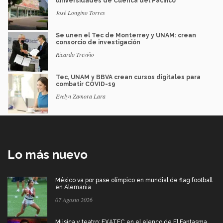
universidades de Cuenca del Pacífico
José Longino Torres
Se unen el Tec de Monterrey y UNAM: crean
consorcio de investigación
Ricardo Treviño
Tec, UNAM y BBVA crean cursos digitales para
combatir COVID-19
Evelyn Zamora Lara
Lo más nuevo
México va por pase olímpico en mundial de flag football
en Alemania
07 Agosto 2026
Música y teatro: EXATEC en el elenco de El Fantasma