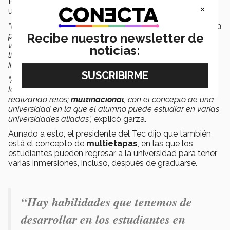
El rector del Tec compartió el concepto de que la
×
universidad debe pasar a ser una
multidiversidad
.
“Hay varios multis de este nuevo concepto que nos abre la
pandemia. Uno es
multimodal
, la educación presencial
Recibe nuestro newsletter de
va a seguir existiendo, pero se agregan modalidades en
noticias:
línea o híbrida; la
multidiciplinaria
, va a haber más
interacción de distintas disciplinas.
“Además,
multiexperiencial
, efectivamente aprendes en
la universidad, pero lo haces en otros contextos,
realizando retos;
multinacional
, con el concepto de una
universidad en la que el alumno puede estudiar en varias
universidades aliadas”,
explicó garza.
Aunado a esto, el presidente del Tec dijo que también
está el concepto de
multietapas
, en las que los
estudiantes pueden regresar a la universidad para tener
varias inmersiones, incluso, después de graduarse.
“Hay habilidades que tenemos de
desarrollar en los estudiantes en