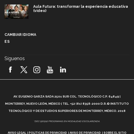
Aula Futura: transformar la experiencia educativa
(video)
Más que un festival cultural: así es la magia de
VIBRART 2026 (video)
CAMBIAR IDIOMA
ES
Javier Guzmán: investigación con impacto social
(video)
Síguenos
¡México, en el top del mundial de robótica FIRST
2026! (video)
Vida Tec: Pasión, disciplina y básquetbol, con Gael
Adame (video)
A
AV. EUGENIO GARZA SADA 2501 SUR COL. TECNOLÓGICO C.P. 64849 |
L
¿Cómo es el Modelo Educativo Tec? (video)
MONTERREY, NUEVO LEÓN, MÉXICO | TEL. +52 (81) 8358-2000 D.R.© INSTITUTO
TECNOLÓGICO Y DE ESTUDIOS SUPERIORES DE MONTERREY, MÉXICO. 2018
Vida Tec: Feminismo e Inteligencia Artificial, Paola
*DEC-520912 PROGRAMAS EN MODALIDAD ESCOLARIZADA.
Ricaurte (video)
AVISO LEGAL
POLÍTICAS DE PRIVACIDAD
AVISO DE PRIVACIDAD
SOBRE EL SITIO