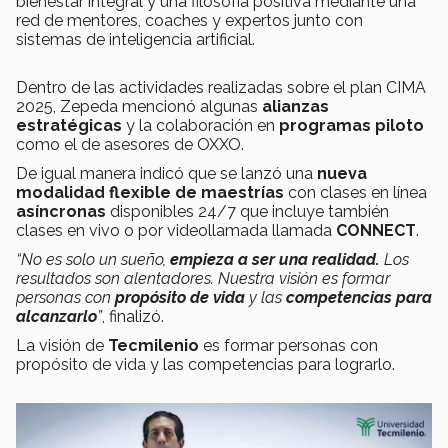
bienestar integral y una filosofía positiva mediante una
red de mentores, coaches y expertos junto con
sistemas de inteligencia artificial.
Dentro de las actividades realizadas sobre el plan CIMA
2025, Zepeda mencionó algunas
alianzas
estratégicas
y la colaboración en
programas piloto
como el de asesores de OXXO.
De igual manera indicó que se lanzó una
nueva
modalidad flexible de maestrías
con clases en línea
asíncronas
disponibles 24/7 que incluye también
clases en vivo o por videollamada llamada
CONNECT
.
“No es solo un sueño,
empieza a ser una realidad.
Los
resultados son alentadores. Nuestra visión es formar
personas con
propósito de vida
y las
competencias para
alcanzarlo
”
, finalizó.
La visión de
Tecmilenio
es formar personas con
propósito de vida y las competencias para lograrlo.