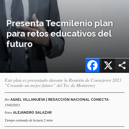
Presenta Tecmilenio plan
para retos educativos del
futuro
Facebook
X
Este plan es presentado durante la Reunión de Consejeros 2021
“Creando un mejor futuro” del Tec de Monterrey
Por
-
ASAEL VILLANUEVA | REDACCIÓN NACIONAL CONECTA
15/02/2021
Fotos
ALEJANDRO SALAZAR
Tiempo estimado de lectura:2 mins