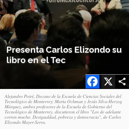
Presenta Carlos Elizondo su
libro en el Tec
Facebook
X
Alejandro Poiré, Decano de la Escuela de Ciencias Sociales del
Tecnológico de Monterrey; Marta Ochman y Jesús Silva-Herzog
Márquez, ambos profesores de la Escuela de Gobierno del
Tecnológico de Monterrey, discutieron el libro "Los de adelante
corren mucho. Desigualdad, pobreza y democracia", de Carlos
Elizondo Mayer-Serra.