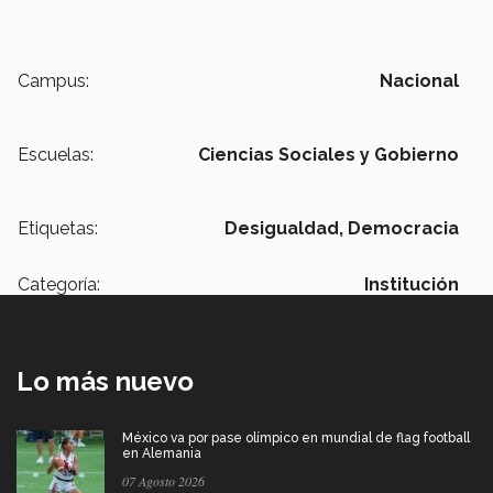
Campus:
Nacional
Escuelas:
Ciencias Sociales y Gobierno
Etiquetas:
Desigualdad,
Democracia
Categoría:
Institución
Lo más nuevo
México va por pase olímpico en mundial de flag football
en Alemania
07 Agosto 2026