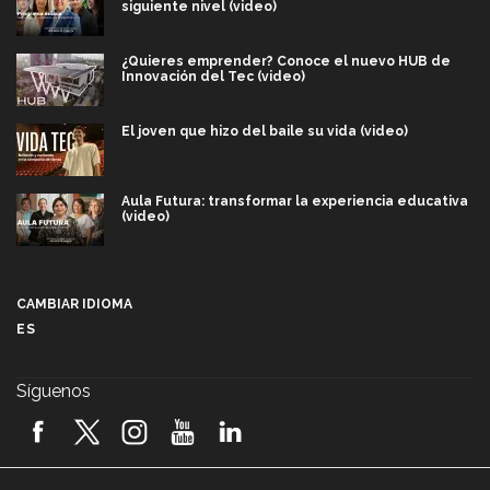
siguiente nivel (video)
¿Quieres emprender? Conoce el nuevo HUB de
Innovación del Tec (video)
El joven que hizo del baile su vida (video)
Aula Futura: transformar la experiencia educativa
(video)
Más que un festival cultural: así es la magia de
VIBRART 2026 (video)
CAMBIAR IDIOMA
ES
Javier Guzmán: investigación con impacto social
(video)
Síguenos
¡México, en el top del mundial de robótica FIRST
2026! (video)
Vida Tec: Pasión, disciplina y básquetbol, con Gael