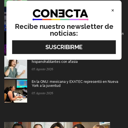
×
Borregos CCM van por el campeonato en liga mayor de
americano
06 Agosto 2026
Recibe nuestro newsletter de
noticias:
De PrepaTec Qro al mundo: el escenario donde nació un
gran sueño
06 Agosto 2026
Tec y UT Austin buscan "devolver la voz" a
hispanohablantes con afasia
05 Agosto 2026
En la ONU: mexicana y EXATEC representó en Nueva
York a la juventud
05 Agosto 2026