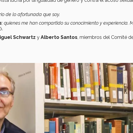
sta lucha por la igualdad de género y contra el acoso sexua
rio de lo afortunada que soy.
s
; quienes me han compartido su conocimiento y experiencia. 
ó.
iguel Schwartz
y
Alberto Santos
, miembros del Comité d