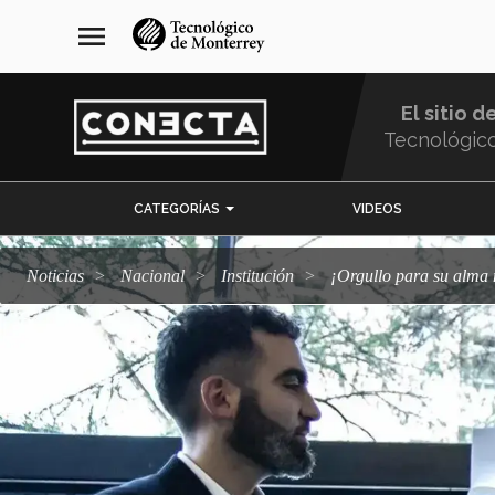
Pasar
navegación
menu
al
principal
contenido
principal
El sitio d
Tecnológic
Menu
CATEGORÍAS
VIDEOS
Comunidad
Noticias
Nacional
Institución
¡Orgullo para su alm