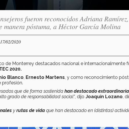
nsejeros fueron reconocidos Adriana Ramírez,
de manera póstuma, a Héctor García Molina
 17/02/2020
ico de Monterrey destacados nacional e internacionalmente 
TEC 2020.
nio Blanco
,
Ernesto Martens
, y como reconocimiento pós
 profesión.
resados que de forma sostenida
han destacado extraordinari
lto grado de responsabilidad social"
, dijo
Joaquín Lozano
, d
onales
y
rutas de vida
que han destacado en (distintas) activid