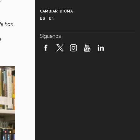
l
Más que un festival cultural: así es
la magia de VIBRART 2026 (video)
CAMBIAR IDIOMA
ES
|
EN
Javier Guzmán: investigación con
Me han
impacto social (video)
Síguenos
e
¡México, en el top del mundial de
robótica FIRST 2026! (video)
Vida Tec: Pasión, disciplina y
básquetbol, con Gael Adame
(video)
¿Cómo es el Modelo Educativo
Tec? (video)
Vida Tec: Feminismo e Inteligencia
Artificial, Paola Ricaurte (video)