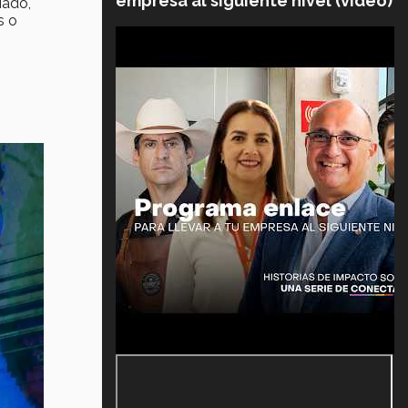
empresa al siguiente nivel (video)
iado,
s o