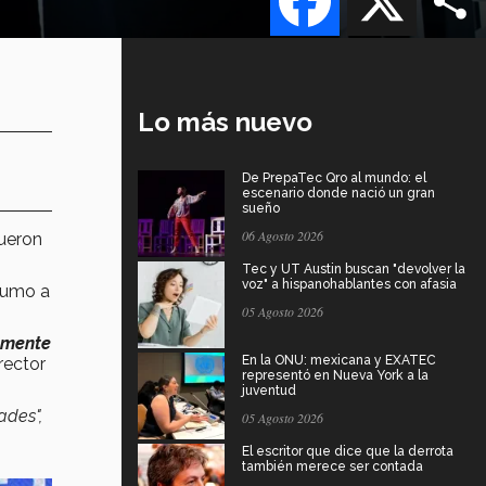
Lo más nuevo
De PrepaTec Qro al mundo: el
escenario donde nació un gran
sueño
06 Agosto 2026
fueron
Tec y UT Austin buscan "devolver la
voz" a hispanohablantes con afasia
tumo a
05 Agosto 2026
amente
En la ONU: mexicana y EXATEC
irector
representó en Nueva York a la
juventud
ades",
05 Agosto 2026
El escritor que dice que la derrota
también merece ser contada