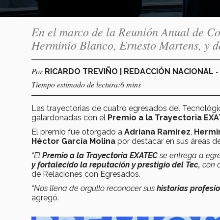
En el marco de la Reunión Anual de Co
Herminio Blanco, Ernesto Martens, y 
Por
-
RICARDO TREVIÑO | REDACCIÓN NACIONAL
Tiempo estimado de lectura:6 mins
Las trayectorias de cuatro egresados del Tecnológ
galardonadas con el
Premio a la Trayectoria EXA
El premio fue otorgado a
Adriana Ramírez
,
Hermi
Héctor García Molina
por destacar en sus áreas de
“El
Premio a la Trayectoria EXATEC
se entrega a eg
y fortalecido
la reputación y prestigio del Tec,
con a
de
Relaciones con Egresados.
“Nos llena de orgullo reconocer sus
historias profesi
agregó.