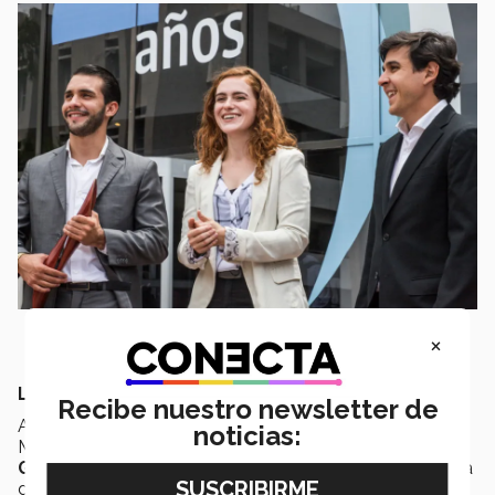
×
LA CEREMONIA
Recibe nuestro newsletter de
A la premiación asistieron directivos del Tec de
noticias:
Monterrey, así como
Consuelo Garza Lagüera de
Garza
, presidenta del Comité Directivo del Premio e hija
de don Eugenio Garza Sada.