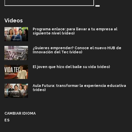
Videos
Programa enlace: para llevar a tu empresa al
siguiente nivel (video)
¿Quieres emprender? Conoce el nuevo HUB de
Innovación del Tec (video)
El joven que hizo del baile su vida (video)
Aula Futura: transformar la experiencia educativa
(video)
Más que un festival cultural: así es la magia de
VIBRART 2026 (video)
CAMBIAR IDIOMA
ES
Javier Guzmán: investigación con impacto social
(video)