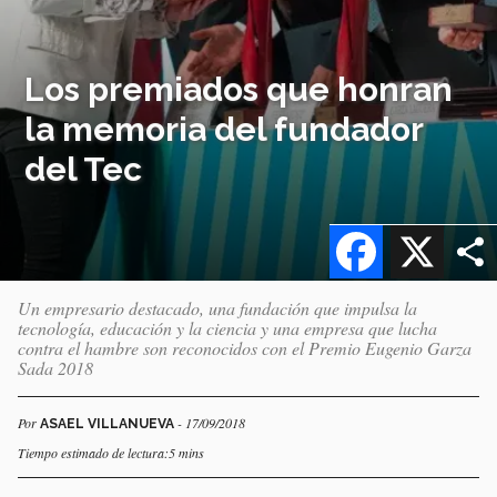
Los premiados que honran
la memoria del fundador
del Tec
Facebook
X
Un empresario destacado, una fundación que impulsa la
tecnología, educación y la ciencia y una empresa que lucha
contra el hambre son reconocidos con el Premio Eugenio Garza
Sada 2018
Por
- 17/09/2018
ASAEL VILLANUEVA
Tiempo estimado de lectura:5 mins