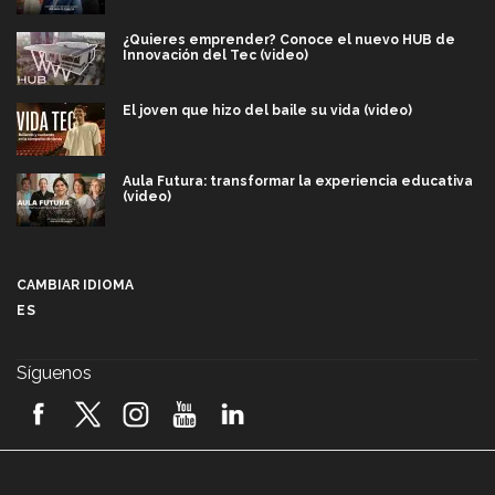
¿Quieres emprender? Conoce el nuevo HUB de
Innovación del Tec (video)
El joven que hizo del baile su vida (video)
Aula Futura: transformar la experiencia educativa
(video)
Más que un festival cultural: así es la magia de
VIBRART 2026 (video)
CAMBIAR IDIOMA
ES
Javier Guzmán: investigación con impacto social
(video)
Síguenos
¡México, en el top del mundial de robótica FIRST
2026! (video)
Vida Tec: Pasión, disciplina y básquetbol, con Gael
Adame (video)