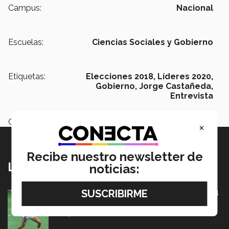
Campus:
Nacional
Escuelas:
Ciencias Sociales y Gobierno
Etiquetas:
Elecciones 2018,
Líderes 2020,
Gobierno,
Jorge Castañeda,
Entrevista
Categoría:
Institución
×
Recibe nuestro newsletter de
Lo más nuevo
noticias:
México va por pase olímpico en mundial de flag football
en Alemania
07 Agosto 2026