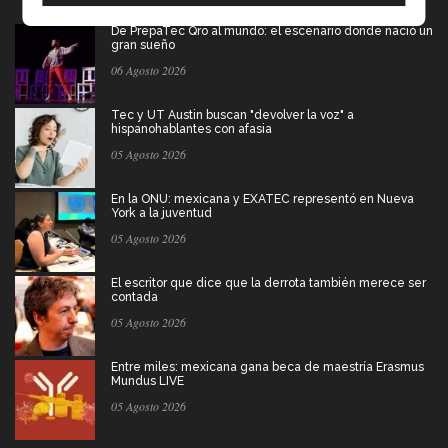
De PrepaTec Qro al mundo: el escenario donde nació un
gran sueño
06 Agosto 2026
Tec y UT Austin buscan "devolver la voz" a
hispanohablantes con afasia
05 Agosto 2026
En la ONU: mexicana y EXATEC representó en Nueva
York a la juventud
05 Agosto 2026
El escritor que dice que la derrota también merece ser
contada
05 Agosto 2026
Entre miles: mexicana gana beca de maestría Erasmus
Mundus LIVE
05 Agosto 2026