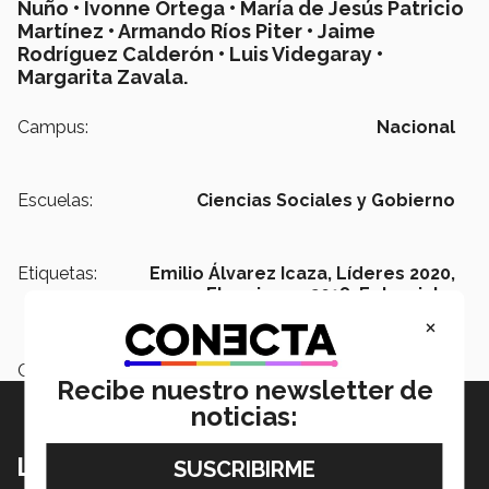
Nuño • Ivonne Ortega • María de Jesús Patricio
Martínez • Armando Ríos Piter • Jaime
Rodríguez Calderón • Luis Videgaray •
Margarita Zavala.
Campus:
Nacional
Escuelas:
Ciencias Sociales y Gobierno
Etiquetas:
Emilio Álvarez Icaza,
Líderes 2020,
Elecciones 2018,
Entrevista,
Gobierno,
Presidencia
×
Categoría:
Institución
Recibe nuestro newsletter de
noticias:
Lo más nuevo