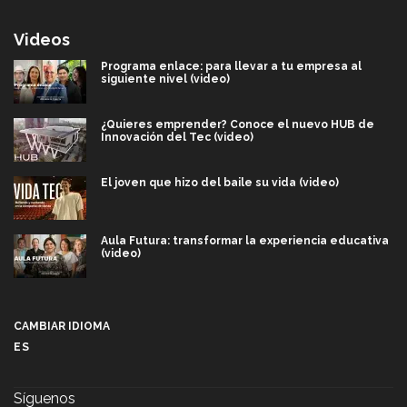
Videos
Programa enlace: para llevar a tu empresa al
siguiente nivel (video)
¿Quieres emprender? Conoce el nuevo HUB de
Innovación del Tec (video)
El joven que hizo del baile su vida (video)
Aula Futura: transformar la experiencia educativa
(video)
Más que un festival cultural: así es la magia de
VIBRART 2026 (video)
CAMBIAR IDIOMA
ES
Javier Guzmán: investigación con impacto social
(video)
Síguenos