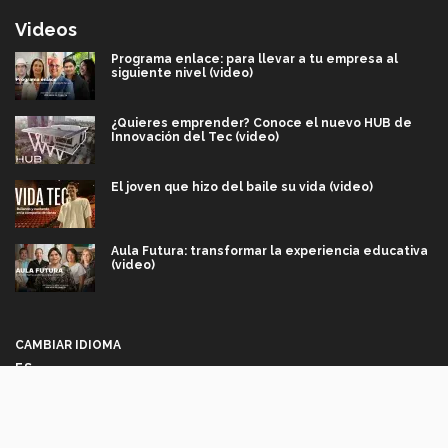
Videos
Programa enlace: para llevar a tu empresa al
siguiente nivel (video)
¿Quieres emprender? Conoce el nuevo HUB de
Innovación del Tec (video)
El joven que hizo del baile su vida (video)
Aula Futura: transformar la experiencia educativa
(video)
Más que un festival cultural: así es la magia de
VIBRART 2026 (video)
CAMBIAR IDIOMA
ES
Javier Guzmán: investigación con impacto social
(video)
Síguenos
¡México, en el top del mundial de robótica FIRST