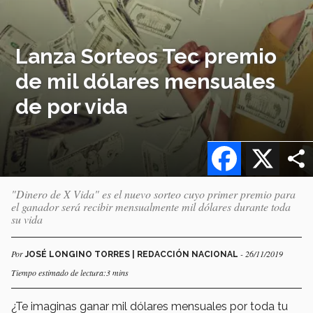
Lanza Sorteos Tec premio
de mil dólares mensuales
de por vida
Facebook
X
"Dinero de X Vida" es el nuevo sorteo cuyo primer premio para
el ganador será recibir mensualmente mil dólares durante toda
su vida
Por
- 26/11/2019
JOSÉ LONGINO TORRES | REDACCIÓN NACIONAL
Tiempo estimado de lectura:3 mins
¿Te imaginas ganar mil dólares mensuales por toda tu