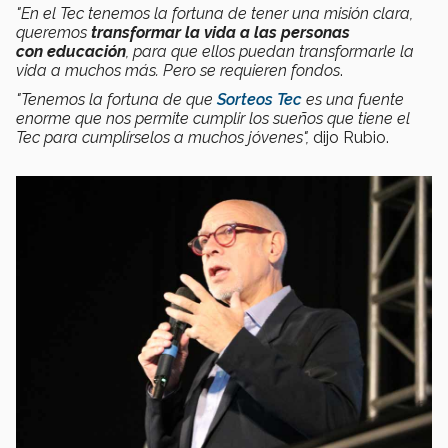
"En el Tec tenemos la fortuna de tener una misión clara,
queremos
transformar la vida a las personas
con educación
, para que ellos puedan transformarle la
vida a muchos más. Pero se requieren fondos
.
"Tenemos la fortuna de que
Sorteos Tec
es una fuente
enorme que nos permite cumplir los sueños que tiene el
Tec para cumplírselos a muchos jóvenes",
dijo Rubio.