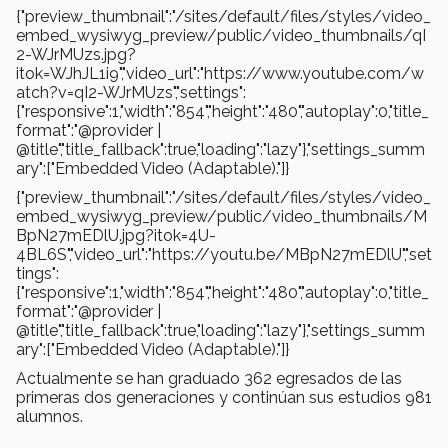
{"preview_thumbnail":"/sites/default/files/styles/video_
embed_wysiwyg_preview/public/video_thumbnails/qI
2-WJrMUzs.jpg?
itok=WJhJL1i9","video_url":"https://www.youtube.com/w
atch?v=qI2-WJrMUzs","settings":
{"responsive":1,"width":"854","height":"480","autoplay":0,"title_
format":"@provider |
@title","title_fallback":true,"loading":"lazy"},"settings_summ
ary":["Embedded Video (Adaptable)."]}
{"preview_thumbnail":"/sites/default/files/styles/video_
embed_wysiwyg_preview/public/video_thumbnails/M
BpN27mEDlU.jpg?itok=4U-
4BL6S","video_url":"https://youtu.be/MBpN27mEDlU","set
tings":
{"responsive":1,"width":"854","height":"480","autoplay":0,"title_
format":"@provider |
@title","title_fallback":true,"loading":"lazy"},"settings_summ
ary":["Embedded Video (Adaptable)."]}
Actualmente se han graduado 362 egresados de las
primeras dos generaciones y continúan sus estudios 981
alumnos.