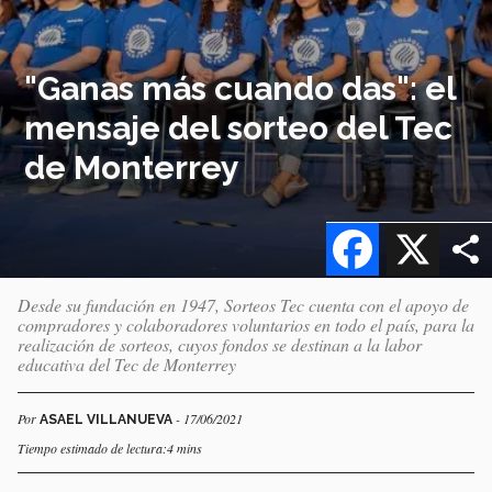
"Ganas más cuando das": el
mensaje del sorteo del Tec
de Monterrey
Facebook
X
Desde su fundación en 1947, Sorteos Tec cuenta con el apoyo de
compradores y colaboradores voluntarios en todo el país, para la
realización de sorteos, cuyos fondos se destinan a la labor
educativa del Tec de Monterrey
Por
- 17/06/2021
ASAEL VILLANUEVA
Tiempo estimado de lectura:4 mins