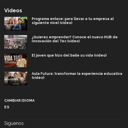
Videos
Programa enlace: para llevar a tu empresa al
siguiente nivel (video)
¿Quieres emprender? Conoce el nuevo HUB de
Innovación del Tec (video)
El joven que hizo del baile su vida (video)
Aula Futura: transformar la experiencia educativa
(video)
Más que un festival cultural: así es la magia de
VIBRART 2026 (video)
CAMBIAR IDIOMA
ES
Javier Guzmán: investigación con impacto social
(video)
Síguenos