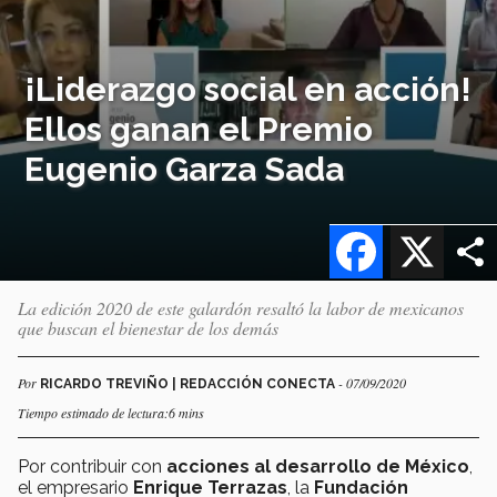
¡Liderazgo social en acción!
Ellos ganan el Premio
Eugenio Garza Sada
Facebook
X
La edición 2020 de este galardón resaltó la labor de mexicanos
que buscan el bienestar de los demás
Por
- 07/09/2020
RICARDO TREVIÑO | REDACCIÓN CONECTA
Tiempo estimado de lectura:6 mins
Por contribuir con
acciones al desarrollo de México
,
el empresario
Enrique Terrazas
, la
Fundación