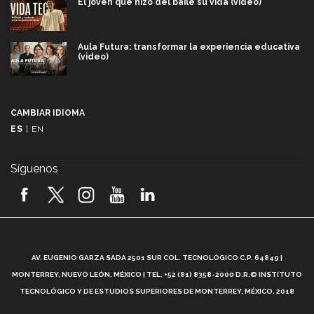
El joven que hizo del baile su vida (video)
Aula Futura: transformar la experiencia educativa
(video)
Más que un festival cultural: así es la magia de
VIBRART 2026 (video)
CAMBIAR IDIOMA
ES
|
EN
Javier Guzmán: investigación con impacto social
(video)
Síguenos
¡México, en el top del mundial de robótica FIRST
2026! (video)
Vida Tec: Pasión, disciplina y básquetbol, con Gael
Adame (video)
A
AV. EUGENIO GARZA SADA 2501 SUR COL. TECNOLÓGICO C.P. 64849 |
L
¿Cómo es el Modelo Educativo Tec? (video)
MONTERREY, NUEVO LEÓN, MÉXICO | TEL. +52 (81) 8358-2000 D.R.© INSTITUTO
TECNOLÓGICO Y DE ESTUDIOS SUPERIORES DE MONTERREY, MÉXICO. 2018