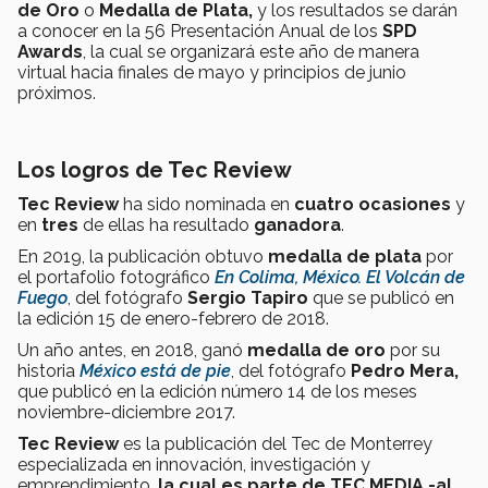
de Oro
o
Medalla de Plata,
y los resultados se darán
a conocer en la 56 Presentación Anual de los
SPD
Awards
, la cual se organizará este año de manera
virtual hacia finales de mayo y principios de junio
próximos.
Los logros de Tec Review
Tec Review
ha sido nominada en
cuatro ocasiones
y
en
tres
de ellas ha resultado
ganadora
.
En 2019, la publicación obtuvo
medalla de plata
por
el portafolio fotográfico
En Colima, México. El Volcán de
Fuego
, del fotógrafo
Sergio Tapiro
que se publicó en
la edición 15 de enero-febrero de 2018.
Un año antes, en 2018, ganó
medalla de oro
por su
historia
México está de pie
, del fotógrafo
Pedro Mera,
que publicó en la edición número 14 de los meses
noviembre-diciembre 2017.
Tec Review
es la publicación del Tec de Monterrey
especializada en innovación, investigación y
emprendimiento,
la cual es parte de TEC MEDIA -al