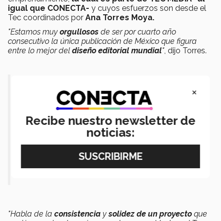
igual que CONECTA-
y cuyos esfuerzos son desde el
Tec coordinados por
Ana Torres Moya.
"Estamos muy
orgullosos
de ser por cuarto año
consecutivo la única publicación de México que figura
entre lo mejor del
diseño editorial mundial
"
, dijo Torres.
"Ver a Tec Review al lado de firmas
×
tan prestigiosas
como Wired, The New Yorker o The
Recibe nuestro newsletter de
noticias:
New York Times nos emociona y
compromete cada vez más con
nuestras audiencias".
"Habla de la
consistencia
y
solidez de un proyecto
que