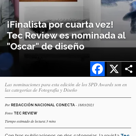
¡Finalista por cuarta vez!
Tec Review es nominada al
"Oscar" de diseño
Facebook
X
Las nominaciones para esta edición de los SPD Awards son en
las categorías de Fotografía y Diseño
Por
- 18/03/2021
REDACCIÓN NACIONAL CONECTA
Fotos
TEC REVIEW
Tiempo estimado de lectura:3 mins
Con tres publicaciones en dos categorías, la revista
Tec