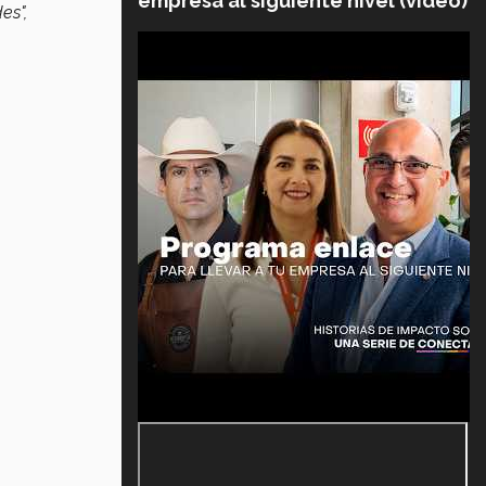
empresa al siguiente nivel (video)
es",