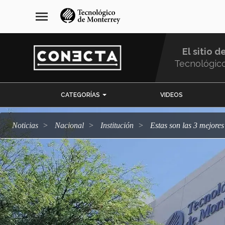
Pasar
navegación
menu
al
principal
contenido
principal
El sitio d
Tecnológic
Menu
CATEGORÍAS
VIDEOS
Comunidad
Noticias
Nacional
Institución
Estas son las 3 mejor