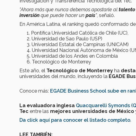
Investigación y Transferencia Tecnológica del Tec.
"Ahora más que nunca debemos apostarle al
talent
inversión
que puede hacer un
país
”
, señaló.
En América Latina, el ranking quedó conformado de 
Pontifica Universidad Católica de Chile (UC),
Universidad de Sao Paulo (USP)
Universidad Estatal de Campinas (UNICAM)
Universidad Nacional Autónoma de México (
Universidad de los Andes en Colombia
Tecnológico de Monterrey
Este año, el
Tecnológico de Monterrey
ha
desta
universidades del mundo, incluyendo la
EGADE Busi
Conoce más:
EGADE Business School sube en rank
La evaluadora inglesa
Quacquarelli Symonds (Q
Tec
entre las
mejores
universidades de
México 
Da click aquí para conocer el listado completo
.
LEE TAMBIÉN: