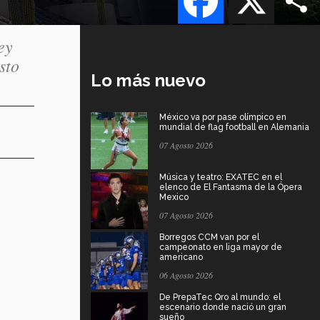
ey
sto
Lo más nuevo
México va por pase olímpico en
mundial de flag football en Alemania
07 Agosto 2026
Música y teatro: EXATEC en el
elenco de El Fantasma de la Ópera
Mexico
07 Agosto 2026
Borregos CCM van por el
campeonato en liga mayor de
americano
06 Agosto 2026
De PrepaTec Qro al mundo: el
escenario donde nació un gran
sueño