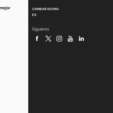
Más que un festival cultural: así es
la magia de VIBRART 2026 (video)
mejor
CAMBIAR IDIOMA
ES
Javier Guzmán: investigación con
impacto social (video)
Síguenos
¡México, en el top del mundial de
robótica FIRST 2026! (video)
Vida Tec: Pasión, disciplina y
básquetbol, con Gael Adame
(video)
¿Cómo es el Modelo Educativo
Tec? (video)
Vida Tec: Feminismo e Inteligencia
Artificial, Paola Ricaurte (video)