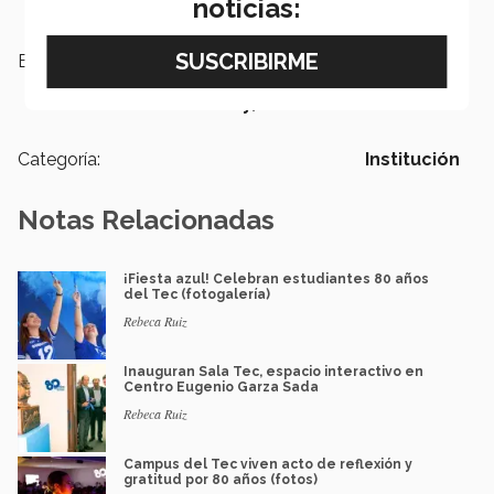
noticias:
Etiquetas:
Dejando Huella,
EXATEC,
Profesores,
Tecnológico de
Monterrey,
80 aniversario del Tec
Categoría:
Institución
Notas Relacionadas
¡Fiesta azul! Celebran estudiantes 80 años
del Tec (fotogalería)
Rebeca Ruiz
Inauguran Sala Tec, espacio interactivo en
Centro Eugenio Garza Sada
Rebeca Ruiz
Campus del Tec viven acto de reflexión y
gratitud por 80 años (fotos)