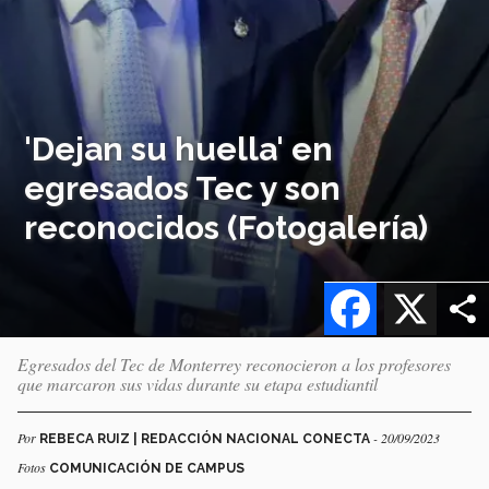
'Dejan su huella' en
egresados Tec y son
reconocidos (Fotogalería)
Facebook
X
Egresados del Tec de Monterrey reconocieron a los profesores
que marcaron sus vidas durante su etapa estudiantil
Por
- 20/09/2023
REBECA RUIZ | REDACCIÓN NACIONAL CONECTA
Fotos
COMUNICACIÓN DE CAMPUS