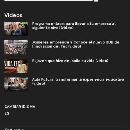
Videos
Programa enlace: para llevar a tu empresa al
siguiente nivel (video)
¿Quieres emprender? Conoce el nuevo HUB de
Innovación del Tec (video)
El joven que hizo del baile su vida (video)
Aula Futura: transformar la experiencia educativa
(video)
Más que un festival cultural: así es la magia de
VIBRART 2026 (video)
CAMBIAR IDIOMA
ES
Javier Guzmán: investigación con impacto social
(video)
Síguenos