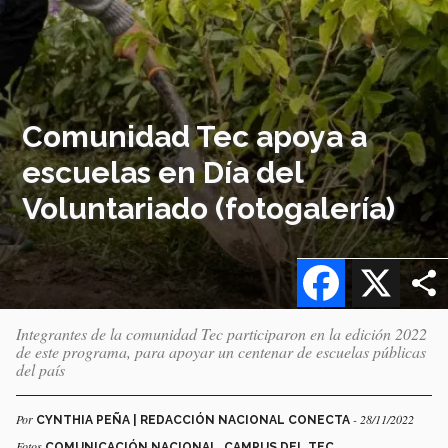
Comunidad Tec apoya a
escuelas en Día del
Voluntariado (fotogalería)
Facebook
X
Integrantes de la comunidad Tec participaron en la edición 2022
de este programa, para apoyar un centenar de escuelas públicas
del país
Por
- 28/11/2022
CYNTHIA PEÑA | REDACCIÓN NACIONAL CONECTA
Fotos
COMUNICACIÓN NACIONAL, CAMPUS DEL TEC