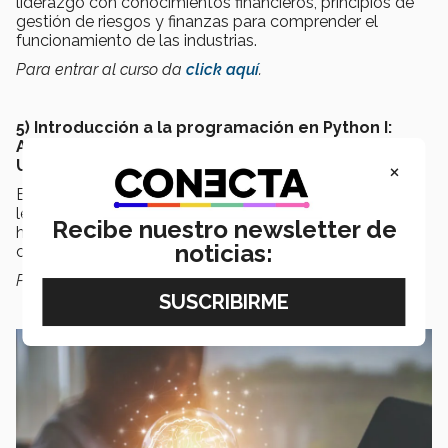
liderazgo con conocimientos financieros, principios de
gestión de riesgos y finanzas para comprender el
funcionamiento de las industrias.
Para entrar al curso da
click aquí
.
5) Introducción a la programación en Python I:
Aprendiendo a programar con Python - Pontificia
×
Universidad Católica de Chile
En el curso podrás aprender la programación en el
lenguaje Python, el tratamiento básico de variables
Recibe nuestro newsletter de
hasta programación de algoritmos, por ejemplo, para
noticias:
construir tus propios juegos.
Para entrar al curso da
click aquí
.