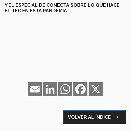
Y EL ESPECIAL DE CONECTA SOBRE LO QUE HACE
EL TEC EN ESTA PANDEMIA:
Email
LinkedIn
WhatsApp
Facebook
X
navigate_next
VOLVER AL ÍNDICE