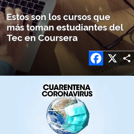
Estos son los cursos que
más toman estudiantes del
Tec en Coursera
Facebook
X
Imagen
o
logo