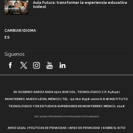
Aula Futura: transformar la experiencia educativa
(video)
Más que un festival cultural: así es la magia de
VIBRART 2026 (video)
CAMBIAR IDIOMA
ES
Javier Guzmán: investigación con impacto social
(video)
Síguenos
¡México, en el top del mundial de robótica FIRST
2026! (video)
Vida Tec: Pasión, disciplina y básquetbol, con Gael
Adame (video)
A
AV. EUGENIO GARZA SADA 2501 SUR COL. TECNOLÓGICO C.P. 64849 |
L
¿Cómo es el Modelo Educativo Tec? (video)
MONTERREY, NUEVO LEÓN, MÉXICO | TEL. +52 (81) 8358-2000 D.R.© INSTITUTO
TECNOLÓGICO Y DE ESTUDIOS SUPERIORES DE MONTERREY, MÉXICO. 2018
Vida Tec: Feminismo e Inteligencia Artificial, Paola
*DEC-520912 PROGRAMAS EN MODALIDAD ESCOLARIZADA.
Ricaurte (video)
AVISO LEGAL
POLÍTICAS DE PRIVACIDAD
AVISO DE PRIVACIDAD
SOBRE EL SITIO