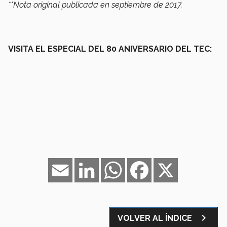
**Nota original publicada en septiembre de 2017.
VISITA EL ESPECIAL DEL 80 ANIVERSARIO DEL TEC:
Email
LinkedIn
WhatsApp
Facebook
X
navigate_next
VOLVER AL ÍNDICE