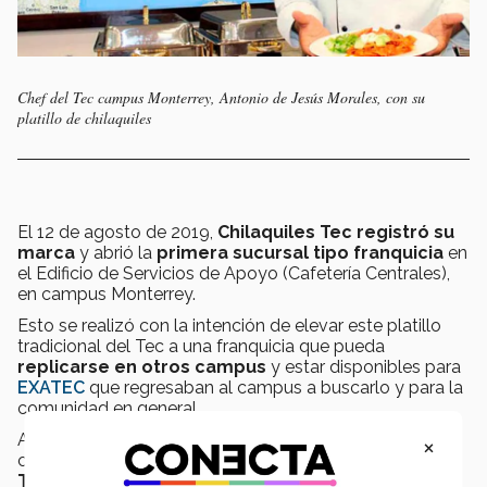
Chef del Tec campus Monterrey, Antonio de Jesús Morales, con su
platillo de chilaquiles
El 12 de agosto de 2019,
Chilaquiles Tec registró su
marca
y abrió la
primera sucursal tipo franquicia
en
el Edificio de Servicios de Apoyo (Cafetería Centrales),
en campus Monterrey.
Esto se realizó con la intención de elevar este platillo
tradicional del Tec a una franquicia que pueda
replicarse en otros campus
y estar disponibles para
EXATEC
que regresaban al campus a buscarlo y para la
comunidad en general.
Actualmente, además del campus Monterrey, los otros
×
campus que cuentan con
sucursales de Chilaquiles
Tec
son
Ciudad de México, Estado de México,