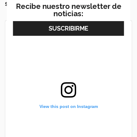
Santa Fe, Guadalajara, Querétaro y Puebla
.
Recibe nuestro newsletter de
noticias:
View this post on Instagram