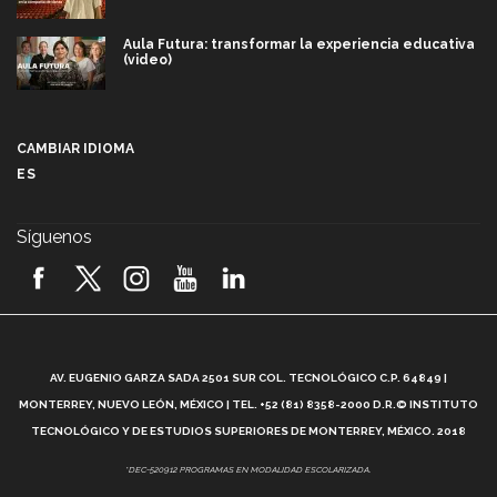
Aula Futura: transformar la experiencia educativa
(video)
Más que un festival cultural: así es la magia de
VIBRART 2026 (video)
CAMBIAR IDIOMA
ES
Javier Guzmán: investigación con impacto social
(video)
Síguenos
¡México, en el top del mundial de robótica FIRST
2026! (video)
Vida Tec: Pasión, disciplina y básquetbol, con Gael
Adame (video)
A
AV. EUGENIO GARZA SADA 2501 SUR COL. TECNOLÓGICO C.P. 64849 |
L
¿Cómo es el Modelo Educativo Tec? (video)
MONTERREY, NUEVO LEÓN, MÉXICO | TEL. +52 (81) 8358-2000 D.R.© INSTITUTO
TECNOLÓGICO Y DE ESTUDIOS SUPERIORES DE MONTERREY, MÉXICO. 2018
Vida Tec: Feminismo e Inteligencia Artificial, Paola
*DEC-520912 PROGRAMAS EN MODALIDAD ESCOLARIZADA.
Ricaurte (video)