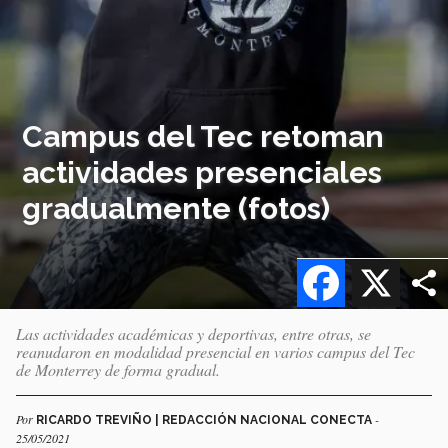
Campus del Tec retoman
actividades presenciales
gradualmente (fotos)
Facebook
X
Las actividades académicas y deportivas, entre otras, se
reanudaron en modalidad presencial en varios campus del Tec
de Monterrey de forma gradual.
Por
-
RICARDO TREVIÑO | REDACCIÓN NACIONAL CONECTA
25/05/2021