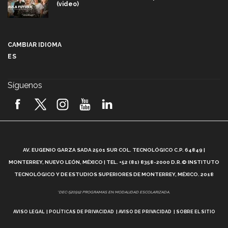
(video)
Más que un festival cultural: así es la magia de
VIBRART 2026 (video)
CAMBIAR IDIOMA
ES
Javier Guzmán: investigación con impacto social
(video)
Síguenos
¡México, en el top del mundial de robótica FIRST
2026! (video)
Vida Tec: Pasión, disciplina y básquetbol, con Gael
Adame (video)
A
AV. EUGENIO GARZA SADA 2501 SUR COL. TECNOLÓGICO C.P. 64849 |
L
¿Cómo es el Modelo Educativo Tec? (video)
MONTERREY, NUEVO LEÓN, MÉXICO | TEL. +52 (81) 8358-2000 D.R.© INSTITUTO
TECNOLÓGICO Y DE ESTUDIOS SUPERIORES DE MONTERREY, MÉXICO. 2018
Vida Tec: Feminismo e Inteligencia Artificial, Paola
*DEC-520912 PROGRAMAS EN MODALIDAD ESCOLARIZADA.
Ricaurte (video)
AVISO LEGAL
POLÍTICAS DE PRIVACIDAD
AVISO DE PRIVACIDAD
SOBRE EL SITIO