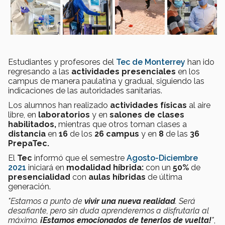
Estudiantes y profesores del
Tec de Monterrey
han ido
regresando a las
actividades presenciales
en los
campus de manera paulatina y gradual, siguiendo las
indicaciones de las autoridades sanitarias.
Los alumnos han realizado
actividades físicas
al aire
libre, en
laboratorios
y en
salones de clases
habilitados,
mientras que otros toman clases a
distancia
en
16
de los
26 campus
y en
8
de las
36
PrepaTec.
El
Tec
informó que el semestre
Agosto-Diciembre
2021
iniciará en
modalidad híbrida:
con un
50%
de
presencialidad
con
aulas híbridas
de última
generación.
"Estamos a punto de
vivir una nueva realidad
. Será
desafiante, pero sin duda aprenderemos a disfrutarla al
máximo.
¡Estamos emocionados de tenerlos de vuelta!
"
,