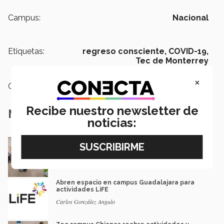
Campus:
Nacional
Etiquetas:
regreso consciente,
COVID-19,
Tec de Monterrey
×
Categoría:
Institución
Recibe nuestro newsletter de
Notas Relacionadas
noticias:
¿Eres alumno del Tec? Mira cómo será la
vuelta a clases con HyFlex+Tec
Ricardo Treviño | Redacción CONECTA
Abren espacio en campus Guadalajara para
actividades LiFE
Carlos González Angulo