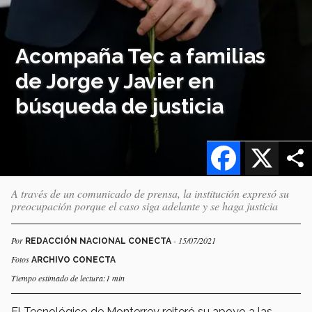
Acompaña Tec a familias
de Jorge y Javier en
búsqueda de justicia
Facebook
X
A través de un comunicado de prensa, la institución expresó su
preocupación porque el caso siga adelante y se haga justicia
Por
- 15/07/2021
REDACCIÓN NACIONAL CONECTA
Fotos
ARCHIVO CONECTA
Tiempo estimado de lectura:1 min
El Tecnológico de Monterrey reiteró su apoyo a las