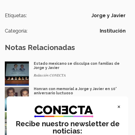
Etiquetas:
Jorge y Javier
Categoría:
Institución
Notas Relacionadas
Estado mexicano se disculpa con familias de
Jorge y Javier
Redacción CONECTA
Honran con memorial a Jorge y Javier en 10°
aniversario luctuoso
Luis Mario García | campus Monterrey
×
Colocan arreglo floral en memoria de Jorge y
Javier
Recibe nuestro newsletter de
Marlene González | campus Monterrey
noticias: