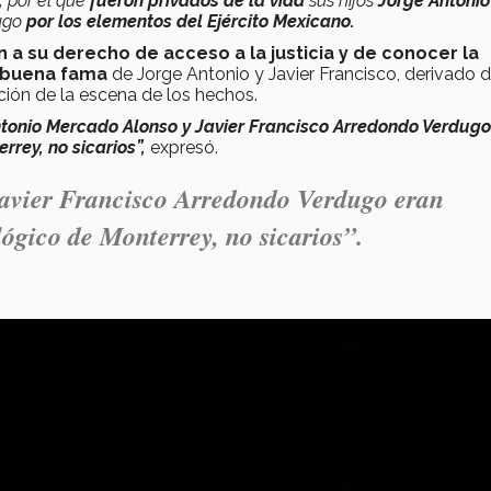
,
por el que
fueron privados de la vida
sus hijos
Jorge Antonio
ugo
por los elementos del Ejército Mexicano.
ón a su derecho de acceso a la justicia y de conocer la
a buena fama
de Jorge Antonio y Javier Francisco, derivado d
ación de la escena de los hechos.
Antonio Mercado Alonso y Javier Francisco Arredondo Verdugo
rrey, no sicarios”,
expresó.
avier Francisco Arredondo Verdugo eran
lógico de Monterrey, no sicarios”.