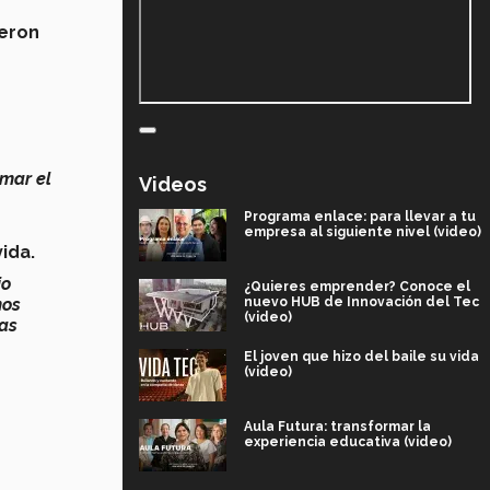
ueron
mar el
Videos
Programa enlace: para llevar a tu
empresa al siguiente nivel (video)
vida.
io
¿Quieres emprender? Conoce el
nuevo HUB de Innovación del Tec
mos
(video)
las
El joven que hizo del baile su vida
(video)
Aula Futura: transformar la
experiencia educativa (video)