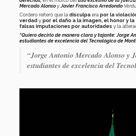
derechos,
en el marco del
uso excesivo de la fuerza
Mercado Alonso
y
Javier Francisco Arredondo
Verd
Cordero reiteró que la
disculpa
era
por la violaci
verdad
y
por el daño a la imagen, el honor y l
falsas imputaciones por autoridades
y la alter
“Quiero decirlo de manera clara y tajante: Jorge 
estudiantes de excelencia del Tecnológico de Monte
“Jorge Antonio Mercado Alonso y J
estudiantes de excelencia del Tecno