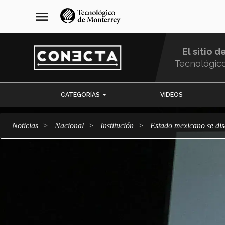
Pasar
navegación
menu
al
principal
contenido
principal
El sitio d
Tecnológic
Menu
CATEGORÍAS
VIDEOS
Comunidad
Noticias
Nacional
Institución
Estado mexicano se dis