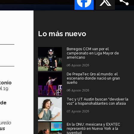
Lo más nuevo
Borregos CCM van por el
campeonato en Liga Mayor de
americano
06 Agosto 2026
De PrepaTec Qro al mundo: el
escenario donde nació un gran
tonio
sueño
l 19
06 Agosto 2026
Tec y UT Austin buscan "devolver la
 de
voz" a hispanohablantes con afasia
05 Agosto 2026
urelio
En la ONU: mexicana y EXATEC
sus
representó en Nueva York a la
juventud