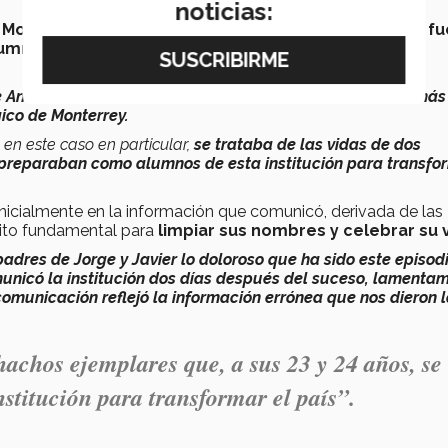
noticias:
Monterrey, Salvador Alva,
expresó que
Jorge y Javier f
umnos extraordinarios
, con un desempeño académico
e Antonio Mercado ha sido, sin duda, uno de los eventos más
gico de Monterrey.
en este caso en particular,
se trataba de las vidas de dos
 preparaban como alumnos de esta institución para transfor
inicialmente en la información que comunicó, derivada de las
 hito fundamental para
limpiar sus nombres y celebrar su 
padres de Jorge y Javier lo doloroso que ha sido este episod
unicó la institución dos días después del suceso, lamenta
omunicación reflejó la información errónea que nos dieron 
hachos ejemplares que, a sus 23 y 24 años, se
titución para transformar el país”.