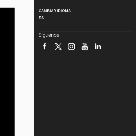
Más que un festival cultural: así es
la magia de VIBRART 2026 (video)
CAMBIAR IDIOMA
ES
Javier Guzmán: investigación con
impacto social (video)
Síguenos
¡México, en el top del mundial de
robótica FIRST 2026! (video)
Vida Tec: Pasión, disciplina y
básquetbol, con Gael Adame
(video)
¿Cómo es el Modelo Educativo
Tec? (video)
Vida Tec: Feminismo e Inteligencia
Artificial, Paola Ricaurte (video)