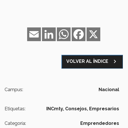
Email
LinkedIn
WhatsApp
Facebook
X
navigate_next
VOLVER AL ÍNDICE
Campus:
Nacional
Etiquetas:
INCmty,
Consejos,
Empresarios
Categoría:
Emprendedores