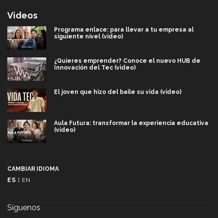
Videos
Programa enlace: para llevar a tu empresa al
siguiente nivel (video)
¿Quieres emprender? Conoce el nuevo HUB de
Innovación del Tec (video)
El joven que hizo del baile su vida (video)
Aula Futura: transformar la experiencia educativa
(video)
Más que un festival cultural: así es la magia de
VIBRART 2026 (video)
CAMBIAR IDIOMA
ES
|
EN
Javier Guzmán: investigación con impacto social
(video)
Síguenos
¡México, en el top del mundial de robótica FIRST