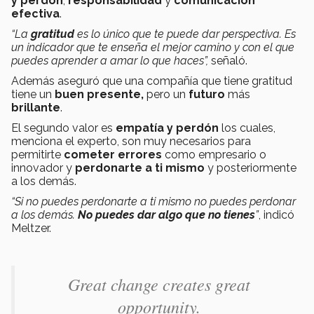
y perdón
,
responsabilidad
y
comunicación
efectiva
.
“La
gratitud
es lo único que te puede dar perspectiva. Es
un indicador que te enseña el mejor camino y con el que
puedes aprender a amar lo que haces”,
señaló.
Además aseguró que una compañía que tiene gratitud
tiene un
buen presente,
pero un
futuro
más
brillante
.
El segundo valor es
empatía y perdón
los cuales,
menciona el experto, son muy necesarios para
permitirte
cometer errores
como empresario o
innovador y
perdonarte a ti mismo
y posteriormente
a los demás.
“Si no puedes perdonarte a ti mismo no puedes perdonar
a los demás.
No puedes dar algo que no tienes
”
, indicó
Meltzer.
Great change creates great
opportunity.