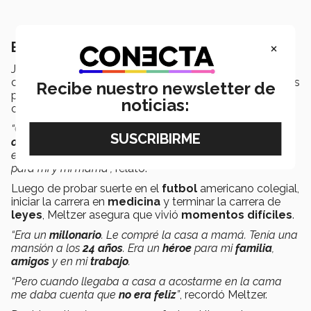
×
El dinero no compra la felicidad
Junto con los consejos que brindó durante la
conferencia virtual,
Meltzer
también comentó aspectos
Recibe nuestro newsletter de
personales que le enseñaron parte de las cosas que
noticias:
comparte.
“Cuando era
niño
no teníamos dinero. Yo solo tenía un
objetivo
, comprar una
casa
a mi
mamá
. Yo pensaba que
el
dinero compraba la felicidad
y yo iba a comprarla
para mi y mi mamá”,
relató.
Luego de probar suerte en el
futbol
americano colegial,
iniciar la carrera en
medicina
y terminar la carrera de
leyes
, Meltzer asegura que vivió
momentos difíciles
.
“Era un
millonario
. Le compré la casa a mamá. Tenía una
mansión a los
24 años
. Era un
héroe
para mi
familia
,
amigos
y en mi
trabajo
.
“Pero cuando llegaba a casa a acostarme en la cama
me daba cuenta que
no era feliz
”
, recordó Meltzer.