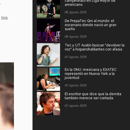
campeonato en Liga Mayor de
–
americano
06 Agosto 2026
 los
De PrepaTec Qro al mundo: el
escenario donde nació un gran
sueño
06 Agosto 2026
Tec y UT Austin buscan "devolver la
voz" a hispanohablantes con afasia
05 Agosto 2026
En la ONU: mexicana y EXATEC
representó en Nueva York a la
juventud
05 Agosto 2026
El escritor que dice que la derrota
también merece ser contada
05 Agosto 2026