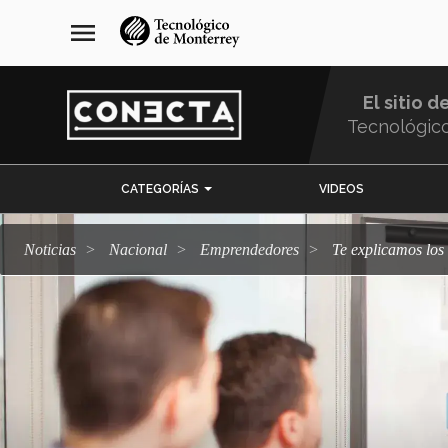
Pasar
navegación
menu
al
principal
contenido
principal
El sitio d
Tecnológic
Menu
CATEGORÍAS
VIDEOS
Comunidad
Noticias
Nacional
emprendedores
Te explicamos lo