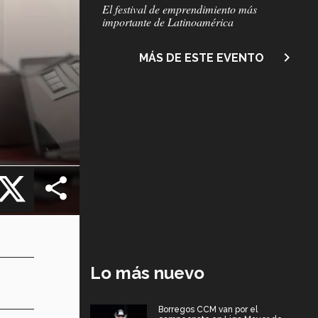
Subtítulo
El festival de emprendimiento más
importante de Latinoamérica
navigate_next
MÁS DE ESTE EVENTO
cebook
X
Lo más nuevo
Borregos CCM van por el