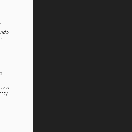
.
uando
as
ha
s
con
mty.