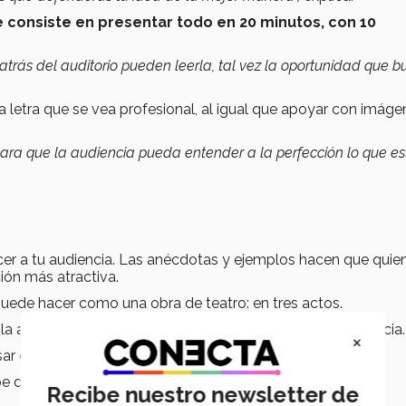
e consiste en presentar todo en 20 minutos, con 10
 atrás del auditorio pueden leerla, tal vez la oportunidad que b
a letra que se vea profesional, al igual que apoyar con imáge
o para que la audiencia pueda entender a la perfección lo que e
cer a tu audiencia. Las anécdotas y ejemplos hacen que quie
ión más atractiva.
 puede hacer como una obra de teatro: en tres actos.
la audiencia como ‘levanten la mano si…’ Invita a la audiencia.
×
sar comparaciones, presentar estadísticas.
oe de la obra es tu proyecto.
Recibe nuestro newsletter de