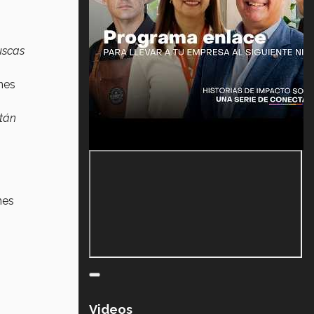
uscas
nes
stán
nes
Videos