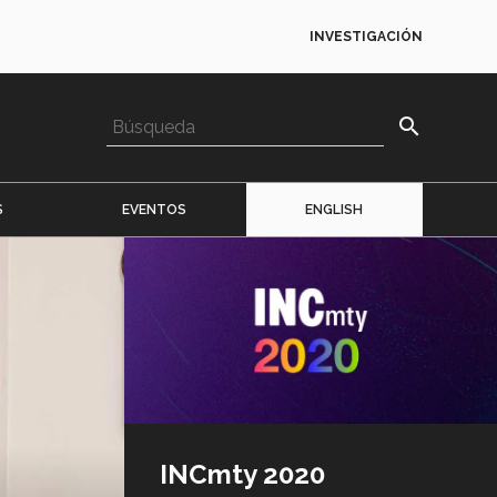
INVESTIGACIÓN
search
S
EVENTOS
ENGLISH
Imagen
o
logo
INCmty 2020