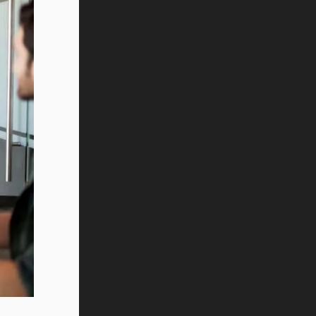
Vida Tec: Pasión, disciplina y
básquetbol, con Gael Adame
(video)
¿Cómo es el Modelo Educativo
Tec? (video)
Vida Tec: Feminismo e Inteligencia
Artificial, Paola Ricaurte (video)