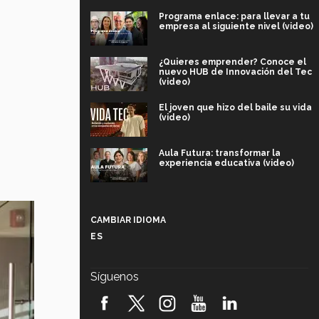
Programa enlace: para llevar a tu
empresa al siguiente nivel (video)
¿Quieres emprender? Conoce el
nuevo HUB de Innovación del Tec
(video)
El joven que hizo del baile su vida
(video)
Aula Futura: transformar la
experiencia educativa (video)
Más que un festival cultural: así es
la magia de VIBRART 2026 (video)
CAMBIAR IDIOMA
ES
Javier Guzmán: investigación con
impacto social (video)
Síguenos
¡México, en el top del mundial de
robótica FIRST 2026! (video)