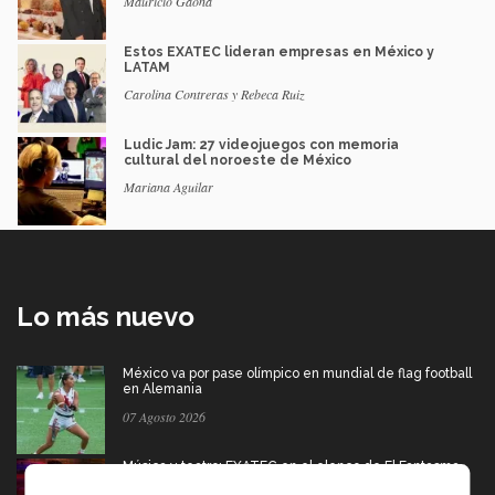
Mauricio Gaona
Estos EXATEC lideran empresas en México y
LATAM
Carolina Contreras y Rebeca Ruiz
Ludic Jam: 27 videojuegos con memoria
cultural del noroeste de México
Mariana Aguilar
Lo más nuevo
México va por pase olímpico en mundial de flag football
en Alemania
07 Agosto 2026
Música y teatro: EXATEC en el elenco de El Fantasma
de la Ópera Mexico