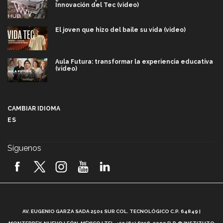
Innovación del Tec (video)
El joven que hizo del baile su vida (video)
Aula Futura: transformar la experiencia educativa
(video)
Más que un festival cultural: así es la magia de
VIBRART 2026 (video)
CAMBIAR IDIOMA
ES
Javier Guzmán: investigación con impacto social
(video)
Síguenos
¡México, en el top del mundial de robótica FIRST
2026! (video)
Vida Tec: Pasión, disciplina y básquetbol, con Gael
Adame (video)
A
AV. EUGENIO GARZA SADA 2501 SUR COL. TECNOLÓGICO C.P. 64849 |
L
¿Cómo es el Modelo Educativo Tec? (video)