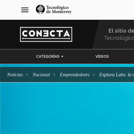
Pasar
navegación
menu
al
principal
contenido
principal
El sitio d
Tecnológic
Menu
CATEGORÍAS
VIDEOS
Comunidad
Noticias
Nacional
emprendedores
Explora Labs: la