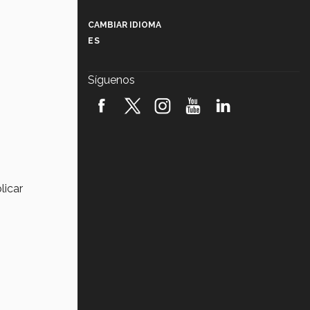
Más que un festival cultural: así es
la magia de VIBRART 2026 (video)
CAMBIAR IDIOMA
ES
Javier Guzmán: investigación con
impacto social (video)
Síguenos
¡México, en el top del mundial de
robótica FIRST 2026! (video)
Vida Tec: Pasión, disciplina y
básquetbol, con Gael Adame
(video)
¿Cómo es el Modelo Educativo
licar
Tec? (video)
Vida Tec: Feminismo e Inteligencia
Artificial, Paola Ricaurte (video)