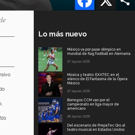
de
Lo más nuevo
México va por pase olímpico en
mundial de flag football en Alemania
07 Agosto 2026
nsivo
Música y teatro: EXATEC en el
elenco de El Fantasma de la Ópera
México
ado
07 Agosto 2026
Borregos CCM van por el
o,
campeonato en liga mayor de
americano
06 Agosto 2026
tás
Del escenario de PrepaTec Qro al
teatro musical en Estados Unidos