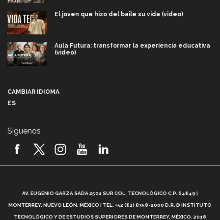
El joven que hizo del baile su vida (video)
Aula Futura: transformar la experiencia educativa
(video)
Más que un festival cultural: así es la magia de
VIBRART 2026 (video)
CAMBIAR IDIOMA
ES
Javier Guzmán: investigación con impacto social
(video)
Síguenos
¡México, en el top del mundial de robótica FIRST
2026! (video)
Vida Tec: Pasión, disciplina y básquetbol, con Gael
Adame (video)
A
AV. EUGENIO GARZA SADA 2501 SUR COL. TECNOLÓGICO C.P. 64849 |
L
¿Cómo es el Modelo Educativo Tec? (video)
MONTERREY, NUEVO LEÓN, MÉXICO | TEL. +52 (81) 8358-2000 D.R.© INSTITUTO
TECNOLÓGICO Y DE ESTUDIOS SUPERIORES DE MONTERREY, MÉXICO. 2018