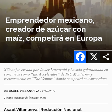
Emprendedor mexicano,
creador de azúcar con
maíz, competirá en Europa
Facebook
X
Xilinat fue creada por Javier Larragoiti y ha sido galardonada en
concursos como “Inc Accelerator” de INC Monterrey y
recientemente en “The Venture" donde competirá en Ámsterdam
Por
- 17/01/2019
ASAEL VILLANUEVA
Tiempo estimado de lectura:4 mins
Asael Villanueva | Redacción Nacional