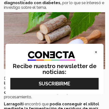
diagnosticado con diabetes,
por lo que se interesó e
investigo sobre el tema.
×
Recibe nuestro newsletter de
noticias:
Descubrió que
existe un sustituto del azúcar
llamado xilitol,
el cual es extraída del árbol de abedul,
sin embargo,
su comercialización era complicada
debido a los altos costos
que representaba su
procesamiento.
Larragoiti
encontró que
podía conseguir el xilitol
mediante la fermentación de residuos de maíz
,