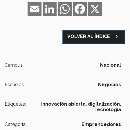
Email
LinkedIn
WhatsApp
Facebook
X
navigate_next
VOLVER AL ÍNDICE
Campus:
Nacional
Escuelas:
Negocios
Etiquetas:
innovación abierta,
digitalización,
Tecnología
Categoría:
Emprendedores