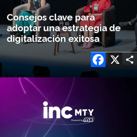
Consejos clave para
adoptar una estrategia de
digitalización exitosa
Facebook
X
Imagen
o
logo