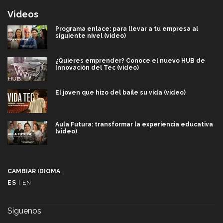
Videos
Programa enlace: para llevar a tu empresa al
siguiente nivel (video)
¿Quieres emprender? Conoce el nuevo HUB de
Innovación del Tec (video)
El joven que hizo del baile su vida (video)
Aula Futura: transformar la experiencia educativa
(video)
Más que un festival cultural: así es la magia de
VIBRART 2026 (video)
CAMBIAR IDIOMA
ES
|
EN
Javier Guzmán: investigación con impacto social
(video)
Síguenos
¡México, en el top del mundial de robótica FIRST