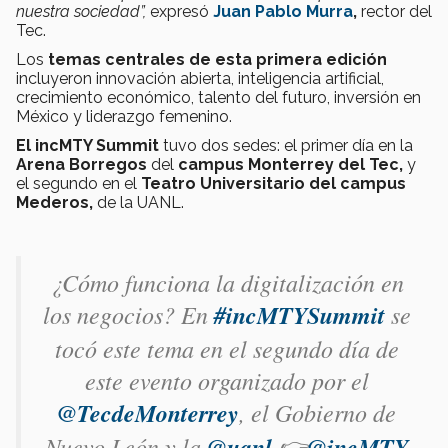
nuestra sociedad”,
expresó
Juan Pablo Murra
,
rector del
Tec.
Los
temas centrales de esta primera edición
incluyeron innovación abierta, inteligencia artificial,
crecimiento económico, talento del futuro, inversión en
México y liderazgo femenino.
El incMTY Summit
tuvo dos sedes: el primer día en la
Arena Borregos
del
campus Monterrey del Tec,
y
el segundo en el
Teatro Universitario del campus
Mederos,
de la UANL.
¿Cómo funciona la digitalización en
los negocios? En
#incMTYSummit
se
tocó este tema en el segundo día de
este evento organizado por el
@TecdeMonterrey
, el Gobierno de
Nuevo León y la
@uanl
👉
@incMTY