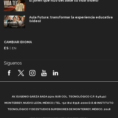
El joven que hizo del baile su vida (video)
Aula Futura: transformar la experiencia educativa
(video)
Más que un festival cultural: así es la magia de
VIBRART 2026 (video)
CAMBIAR IDIOMA
ES
|
EN
Javier Guzmán: investigación con impacto social
(video)
Síguenos
¡México, en el top del mundial de robótica FIRST
2026! (video)
Vida Tec: Pasión, disciplina y básquetbol, con Gael
Adame (video)
A
AV. EUGENIO GARZA SADA 2501 SUR COL. TECNOLÓGICO C.P. 64849 |
L
¿Cómo es el Modelo Educativo Tec? (video)
MONTERREY, NUEVO LEÓN, MÉXICO | TEL. +52 (81) 8358-2000 D.R.© INSTITUTO
TECNOLÓGICO Y DE ESTUDIOS SUPERIORES DE MONTERREY, MÉXICO. 2018