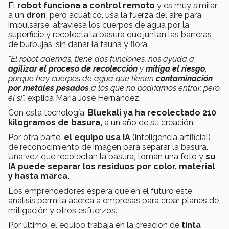
El
robot funciona a control remoto
y es muy similar
a un
dron
, pero acuático, usa la fuerza del aire para
impulsarse, atraviesa los cuerpos de agua por la
superficie y recolecta la basura que juntan las barreras
de burbujas, sin dañar la fauna y flora.
"El robot además, tiene dos funciones, nos ayuda a
agilizar el proceso de recolección
y
mitiga el riesgo,
porque hay cuerpos de agua que tienen
contaminación
por metales pesados
a los que no podríamos entrar, pero
él sí",
explica
María José Hernández.
Con esta tecnología,
Bluekali ya ha recolectado 210
kilogramos de basura,
a un año de su creación.
Por otra parte,
el equipo usa IA
(inteligencia artificial)
de reconocimiento de imagen para separar la basura.
Una vez que recolectan la basura, toman una foto y
su
IA puede separar los residuos por color, material
y hasta marca.
Los emprendedores espera que en el futuro este
análisis permita acerca a empresas para crear planes de
mitigación y otros esfuerzos.
Por último, el equipo trabaja en la creación de
tinta