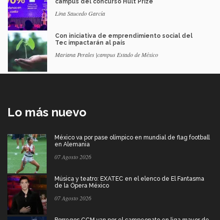
campus del concurso Hult Prize
Lina Saucedo García
Con iniciativa de emprendimiento social del
Tec impactarán al país
Mariana Perales |campus Estado de México
Lo más nuevo
México va por pase olímpico en mundial de flag football
en Alemania
07 Agosto 2026
Música y teatro: EXATEC en el elenco de El Fantasma
de la Ópera México
07 Agosto 2026
Borregos CCM van por el campeonato en liga mayor de