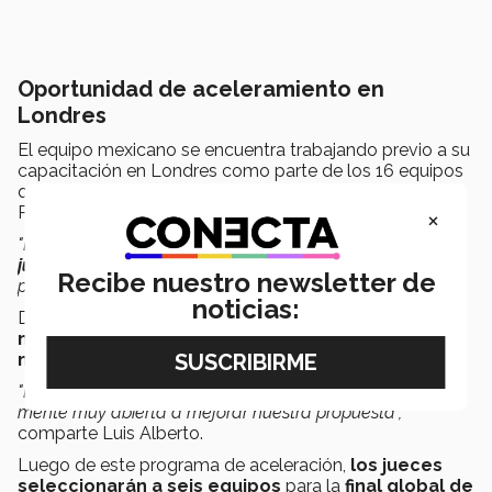
Oportunidad de aceleramiento en
Londres
El equipo mexicano se encuentra trabajando previo a su
capacitación en Londres como parte de los 16 equipos
que fueron elegidos para el Global Accelerator de Hult
Prize 2024.
×
"Las sesiones del Hult Prize comenzaron en línea el
15 de
julio
y el
14 de agosto
nos vamos
a Londres
para la
Recibe nuestro newsletter de
parte presencial"
, relata María José.
noticias:
Durante esas dos semanas el equipo trabajará con
mentores especializados para mejorar su
pitch
y
modelo de negocios
.
"Estamos muy emocionados por este viaje, vamos con la
mente muy abierta a mejorar nuestra propuesta",
comparte Luis Alberto.
Luego de este programa de aceleración,
los jueces
seleccionarán a seis equipos
para la
final global de