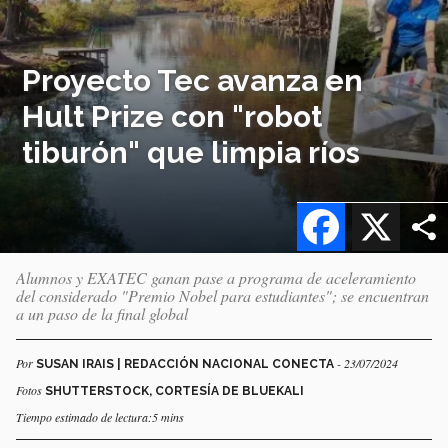
Proyecto Tec avanza en
Hult Prize con "robot
tiburón" que limpia ríos
Facebook
X
Alumnos y EXATEC ganan pase a programa de aceleramiento
del considerado "Premio Nobel para estudiantes"; se encuentran
a un paso de la final global
Por
- 23/07/2024
SUSAN IRAIS | REDACCIÓN NACIONAL CONECTA
Fotos
SHUTTERSTOCK, CORTESÍA DE BLUEKALI
Tiempo estimado de lectura:5 mins