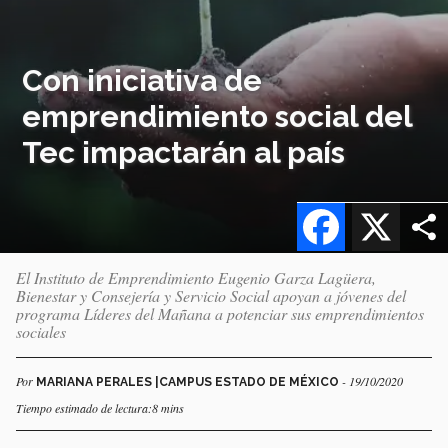
Con iniciativa de
emprendimiento social del
Tec impactarán al país
Facebook
X
El Instituto de Emprendimiento Eugenio Garza Lagüera,
Bienestar y Consejería y Servicio Social apoyan a jóvenes del
programa Líderes del Mañana a potenciar sus emprendimientos
sociales
Por
- 19/10/2020
MARIANA PERALES |CAMPUS ESTADO DE MÉXICO
Tiempo estimado de lectura:8 mins