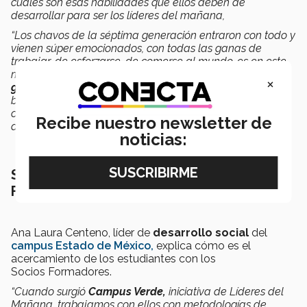
cuales son esas habilidades que ellos deben de
desarrollar para ser los líderes del mañana,
“Los chavos de la séptima generación entraron con todo y
vienen súper emocionados, con todas las ganas de
trabajar, de esforzarse, de comerse al mundo, es en este
momento,
la oportunidad que tenemos de ayudarlos a
×
guiar su camino
y que no se quieran comer de un
bocado el mundo, sino irles enseñando de qué manera y
cómo pueden ir desarrollándose poco a poco a lo largo
Recibe nuestro newsletter de
de este camino profesional”,
dijo.
noticias:
SERVICIO SOCIAL Y LOS SOCIOS
FORMADORES
Ana Laura Centeno, líder de
desarrollo social
del
campus Estado de México,
explica cómo es el
acercamiento de los estudiantes con los
Socios Formadores.
“Cuando surgió
Campus Verde,
iniciativa de Líderes del
Mañana, trabajamos con ellos con metodologías de