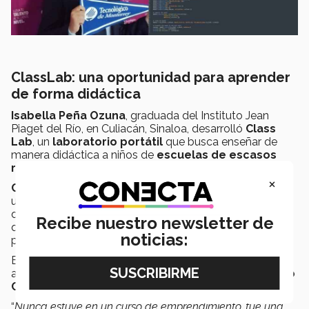
ClassLab: una oportunidad para aprender
de forma didáctica
Isabella Peña Ozuna
, graduada del Instituto Jean
Piaget del Río, en Culiacán, Sinaloa, desarrolló
Class
Lab
, un
laboratorio portátil
que busca enseñar de
manera didáctica a niños de
escuelas de escasos
recursos
.
×
Class Lab
es un mueble movible con 3 cajones, cada
uno con
materiales de aprendizaje experimental
de las ramas principales de la ciencia: biología, física y
Recibe nuestro newsletter de
química. Además, cuenta con una mesa plegable y un
noticias:
pizarrón.
Este proyecto surgió en secundaria y hasta logró pasar
a una competencia
internacional
en el concurso
Expo
Ciencias
.
“
Nunca estuve en un curso de emprendimiento, fue una