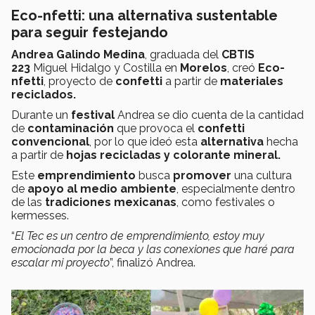
Eco-nfetti: una alternativa sustentable
para seguir festejando
Andrea Galindo Medina
, graduada del
CBTIS
223
Miguel Hidalgo y Costilla en
Morelos
, creó
Eco-
nfetti
, proyecto de
confetti
a partir de
materiales
reciclados.
Durante un
festival
Andrea se dio cuenta de la cantidad
de
contaminación
que provoca el
confetti
convencional
, por lo que ideó esta
alternativa
hecha
a partir de
hojas recicladas y colorante mineral.
Este
emprendimiento
busca
promover
una cultura
de
apoyo al medio ambiente
, especialmente dentro
de las
tradiciones mexicanas
, como festivales o
kermesses.
“
El Tec es un centro de emprendimiento, estoy muy
emocionada por la beca y las conexiones que haré para
escalar mi proyecto
”, finalizó Andrea.