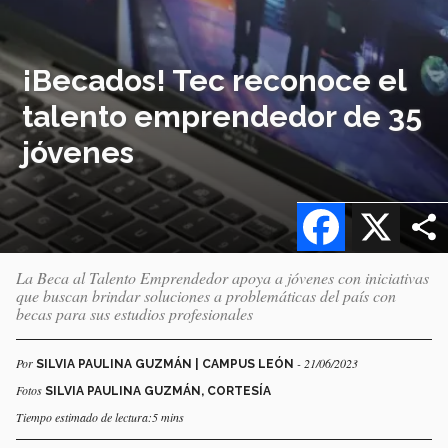
¡Becados! Tec reconoce el
talento emprendedor de 35
jóvenes
Facebook
X
La Beca al Talento Emprendedor apoya a jóvenes con iniciativas
que buscan brindar soluciones a problemáticas del país con
becas para sus estudios profesionales
Por
- 21/06/2023
SILVIA PAULINA GUZMÁN | CAMPUS LEÓN
Fotos
SILVIA PAULINA GUZMÁN, CORTESÍA
Tiempo estimado de lectura:5 mins