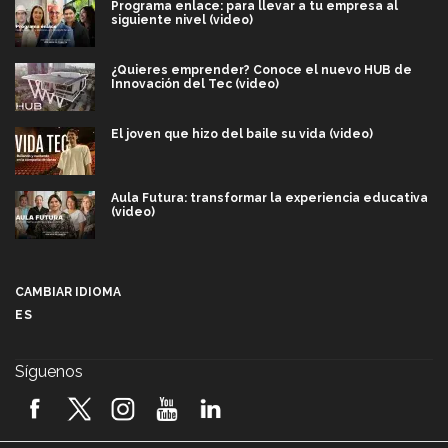
Programa enlace: para llevar a tu empresa al
siguiente nivel (video)
¿Quieres emprender? Conoce el nuevo HUB de
Innovación del Tec (video)
El joven que hizo del baile su vida (video)
Aula Futura: transformar la experiencia educativa
(video)
Más que un festival cultural: así es la magia de
VIBRART 2026 (video)
CAMBIAR IDIOMA
ES
Javier Guzmán: investigación con impacto social
(video)
Síguenos
¡México, en el top del mundial de robótica FIRST
2026! (video)