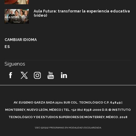
Aula Futura: transformar la experiencia educativa
(video)
Más que un festival cultural: así es la magia de
VIBRART 2026 (video)
CAMBIAR IDIOMA
ES
Javier Guzmán: investigación con impacto social
(video)
Síguenos
¡México, en el top del mundial de robótica FIRST
2026! (video)
Vida Tec: Pasión, disciplina y básquetbol, con Gael
Adame (video)
A
AV. EUGENIO GARZA SADA 2501 SUR COL. TECNOLÓGICO C.P. 64849 |
L
¿Cómo es el Modelo Educativo Tec? (video)
MONTERREY, NUEVO LEÓN, MÉXICO | TEL. +52 (81) 8358-2000 D.R.© INSTITUTO
TECNOLÓGICO Y DE ESTUDIOS SUPERIORES DE MONTERREY, MÉXICO. 2018
Vida Tec: Feminismo e Inteligencia Artificial, Paola
*DEC-520912 PROGRAMAS EN MODALIDAD ESCOLARIZADA.
Ricaurte (video)