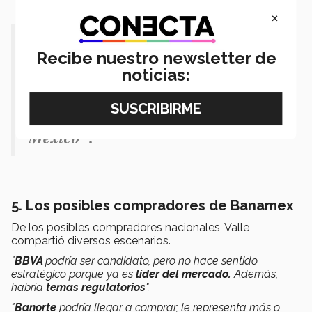
×
"Esa es la buena noticia para el país,
Recibe nuestro newsletter de
y que debe de dejar tranquilos a los
noticias:
clientes de Citibanamex, es que Citi
no está dejando de apostar en
México".
5. Los posibles compradores de Banamex
De los posibles compradores nacionales, Valle
compartió diversos escenarios.
"
BBVA
podría ser candidato, pero no hace sentido
estratégico porque ya es
líder del mercado.
Además,
habría
temas regulatorios
".
"
Banorte
podría llegar a comprar, le representa más o