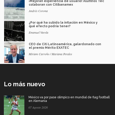
¡Mejoran experiencia de usuario! Alumnos Tec
colaboran con Citibanamex
Andrés Corona
¿Por qué ha subido la inflación en México y
qué efecto podría tener?
Emanuel Varela
CEO de Citi Latinoamérica, galardonado con
el premio Mérito EXATEC
Miriam Carreño / Mariana Perales
Lo más nuevo
México va por pase olímpico en mundial de flag football
en Alemania
07 Agosto 2026