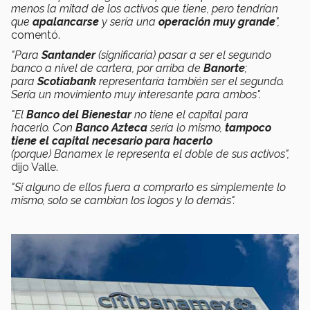
menos la mitad de los activos que tiene, pero tendrían
que
apalancarse
y sería una
operación muy grande
",
comentó.
"Para
Santander
(significaría)
pasar a ser el segundo
banco a nivel de cartera, por arriba de
Banorte
;
para
Scotiabank
representaría también ser el segundo.
Sería un movimiento muy interesante para ambos".
"El
Banco del Bienestar
no tiene el capital para
hacerlo.
Con
Banco Azteca
sería lo mismo,
tampoco
tiene el capital necesario para hacerlo
(porque) Banamex le representa el doble de sus activos",
dijo Valle.
"Si alguno de ellos fuera a comprarlo es simplemente lo
mismo, solo se cambian los logos y lo demás".