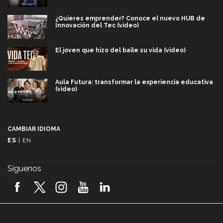
¿Quieres emprender? Conoce el nuevo HUB de
Innovación del Tec (video)
El joven que hizo del baile su vida (video)
Aula Futura: transformar la experiencia educativa
(video)
Más que un festival cultural: así es la magia de
VIBRART 2026 (video)
CAMBIAR IDIOMA
ES
|
EN
Javier Guzmán: investigación con impacto social
(video)
Síguenos
¡México, en el top del mundial de robótica FIRST
2026! (video)
Vida Tec: Pasión, disciplina y básquetbol, con Gael
Adame (video)