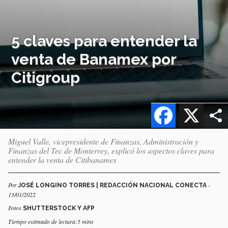
5 claves para entender la
venta de Banamex por
Citigroup
Facebook
X
Miguel Valle, vicepresidente de Finanzas, Administración y
Finanzas del Tec de Monterrey, explicó los aspectos claves para
entender la venta de Citibanamex
Por
-
JOSÉ LONGINO TORRES | REDACCIÓN NACIONAL CONECTA
13/01/2022
Fotos
SHUTTERSTOCK Y AFP
Tiempo estimado de lectura:5 mins