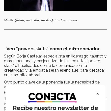
Martín Quirós, socio director de Quirós Consultores.
- Ven “powers skills” como el diferenciador
Según Borja Castelar, especialista en liderazgo, talento y
marca personal y exejecutivo de LinkedIn, las "power
skills” o habilidades como la comunicación, la
creatividad y la empatía serán esenciales para destacar
en el ámbito laboral.
Otro punto clave de la ponencia fue la necesidad de
adoptar una mentalidad de "eterno aprendiz”, ya que
para Borja, el aprendizaje debe ser continuo.
×
También habló de la relevancia de la marca personal. La
reputación y la red de contactos serán determinantes
Recibe nuestro newsletter de
para el éxito profesional.