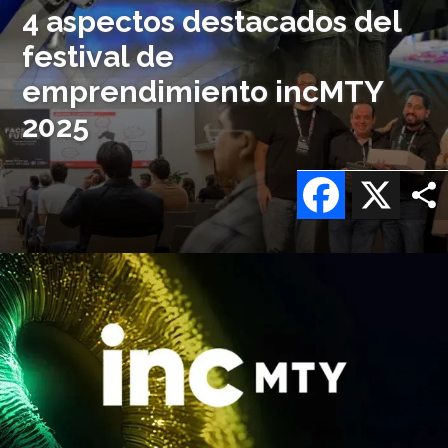
4 aspectos destacados del
festival de
emprendimiento incMTY
2025
Facebook
X
Imagen
o
logo