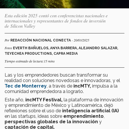
Esta edición 2025 contó con conferencistas nacionales e
internacionales y representantes de fondos de inversión
de Silicon Valley
Por
- 20/03/2025
REDACCIÓN NACIONAL CONECTA
Fotos
EVERTH BAÑUELOS, ANYA BARRERA, ALEJANDRO SALAZAR,
TEYECHEA PRODUCTIONS, CAPRA MEDIA
Tiempo estimado de lectura:15 mins
Las y los emprendedores buscan transformar su
realidad con soluciones novedosas e innovadoras, y el
Tec de Monterrey
, a través de
incMTY,
impulsa a la
comunidad emprendedora a lograrlo.
Este año,
incMTY Festival,
la plataforma de innovación
y emprendimiento de México y Latinoamérica, dejó
reflexiones sobre el uso de
inteligencia artificial (IA)
en las startups, ideas sobre
emprendimiento
,
perspectivas globales de la innovación
y
captación de capital.