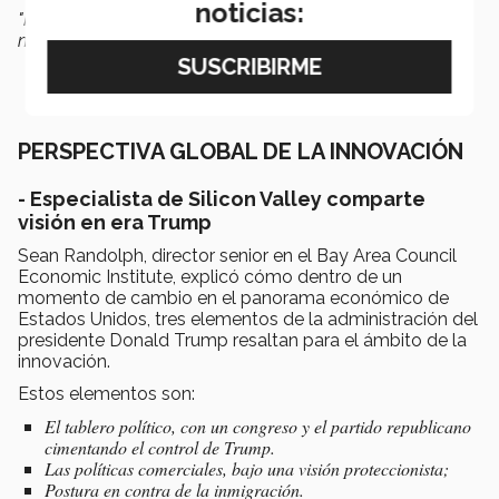
noticias:
"Nos van a contratar por nuestra red de contactos y por
nuestra marca personal”.
PERSPECTIVA GLOBAL DE LA INNOVACIÓN
- Especialista de Silicon Valley comparte
visión en era Trump
Sean Randolph, director senior en el Bay Area Council
Economic Institute, explicó cómo dentro de un
momento de cambio en el panorama económico de
Estados Unidos, tres elementos de la administración del
presidente Donald Trump resaltan para el ámbito de la
innovación.
Estos elementos son:
El tablero político, con un congreso y el partido republicano
cimentando el control de Trump.
Las políticas comerciales, bajo una visión proteccionista;
Postura en contra de la inmigración.