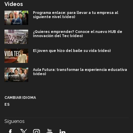
Videos
Programa enlace: para llevar a tu empresa al
siguiente nivel (video)
¿Quieres emprender? Conoce el nuevo HUB de
Innovación del Tec (video)
El joven que hizo del baile su vida (video)
Aula Futura: transformar la experiencia educativa
(video)
Más que un festival cultural: así es la magia de
VIBRART 2026 (video)
CAMBIAR IDIOMA
ES
Javier Guzmán: investigación con impacto social
(video)
Síguenos
¡México, en el top del mundial de robótica FIRST
2026! (video)