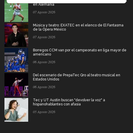
México va por pase olímpico en mundial de flag football
en Alemania
07 Agosto 2026
Música y teatro: EXATEC en el elenco de El Fantasma
de la Ópera México
07 Agosto 2026
Borregos CCM van por el campeonato en liga mayor de
americano
06 Agosto 2026
Del escenario de PrepaTec Qro al teatro musical en
Estados Unidos
06 Agosto 2026
Tec y UT Austin buscan "devolver la voz" a
hispanohablantes con afasia
05 Agosto 2026